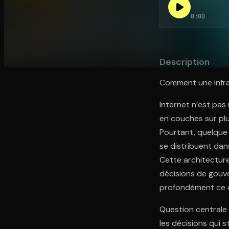
0:00
Ouvre l'app Appareil photo, pointe sur le code. C'est g
Description
Comment une infra
Internet n’est pas
en couches sur pl
Pourtant, quelque p
se distribuent dan
Cette architecture
décisions de gouve
profondément ce q
Question centrale 
les décisions qui 