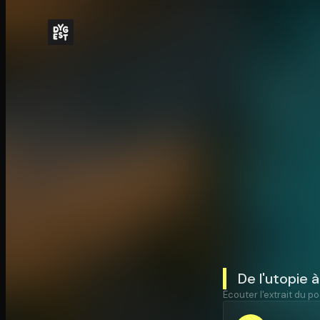
De l'utopie à
Écouter l'extrait du po