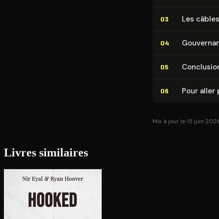
Les câbles
03
Gouvernanc
04
Conclusio
05
Pour aller 
06
Mis à jour le 15 juin 202
Livres similaires