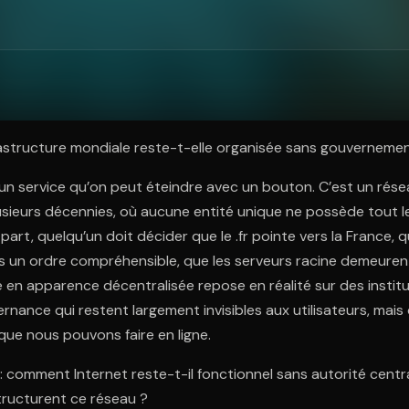
ratuit à l'essai.
structure mondiale reste-t-elle organisée sans gouvernemen
 un service qu’on peut éteindre avec un bouton. C’est un rése
usieurs décennies, où aucune entité unique ne possède tout l
art, quelqu’un doit décider que le .fr pointe vers la France, q
s un ordre compréhensible, que les serveurs racine demeuren
 en apparence décentralisée repose en réalité sur des instit
rnance qui restent largement invisibles aux utilisateurs, mais
ue nous pouvons faire en ligne.
: comment Internet reste-t-il fonctionnel sans autorité centra
structurent ce réseau ?