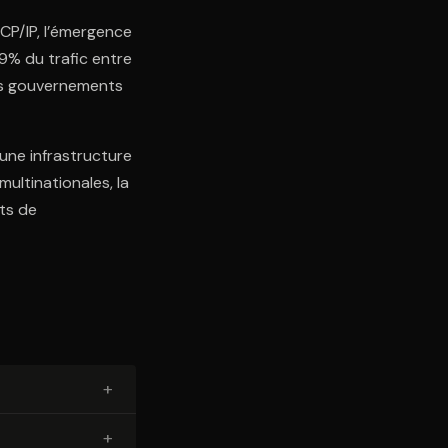
TCP/IP, l’émergence
9% du trafic entre
les gouvernements
d’une infrastructure
ultinationales, la
nts de
+
+