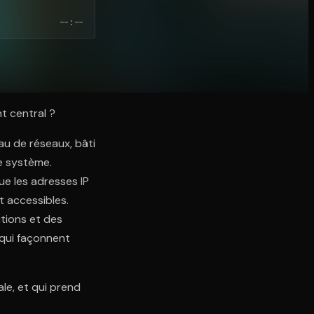
--:--
t central ?
au de réseaux, bâti
e système.
ue les adresses IP
t accessibles.
utions et des
 qui façonnent
le, et qui prend