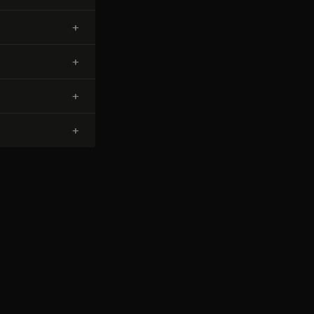
+
+
+
+