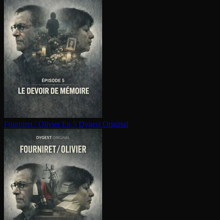
Fourniret / Olivier Ep.5
Dygest Original