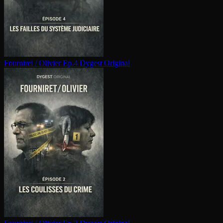
Fourniret / Olivier Ep.4
Dygest Original