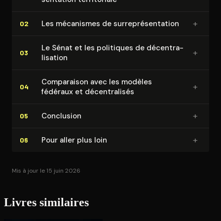
+
Les mécanismes de sur­re­pré­sen­ta­tion
02
Le Sénat et les politiques de dé­cen­tra­
+
03
li­sa­tion
Comparaison avec les modèles
+
04
fédéraux et dé­cen­tra­li­sés
+
Conclusion
05
+
Pour aller plus loin
06
Mis à jour le 15 juin 2026
Livres similaires