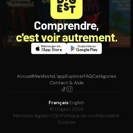
Comprendre,
c'est voir autrement.
Télécharger dans
Disponible sur
l'App Store
Google Play
Accueil
Manifeste
L'app
Explorer
FAQ
Catégories
Contact & Aide
Français
·
English
© Dygest 2026
Mentions légales
·
CGU
·
Politique de confidentialité
·
Cookies