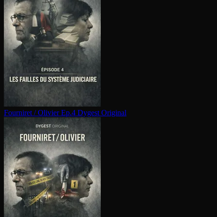
Fourniret / Olivier Ep.4
Dygest Original