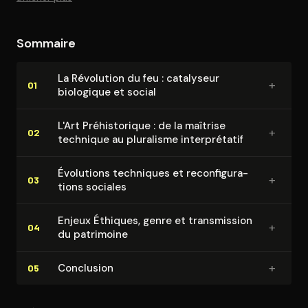
Sommaire
La Révolution du feu : catalyseur
+
01
biologique et social
L'Art Pré­his­to­rique : de la maîtrise
+
02
technique au pluralisme in­ter­pré­ta­tif
Évolutions techniques et re­con­fi­gu­ra­
+
03
tions sociales
Enjeux Éthiques, genre et trans­mis­sion
+
04
du patrimoine
+
Conclusion
05