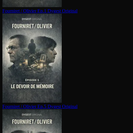
Fourniret / Olivier Ep.1
Dygest Original
Fourniret / Olivier Ep.5
Dygest Original