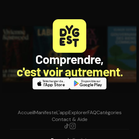
Comprendre,
c'est voir autrement.
Télécharger dans
Disponible sur
l'App Store
Google Play
Accueil
Manifeste
L'app
Explorer
FAQ
Catégories
Contact & Aide