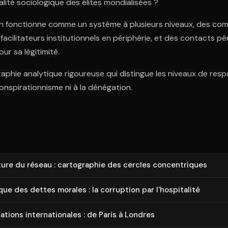
lité sociologique des élites mondialisées ?
n fonctionne comme un système à plusieurs niveaux, des comp
facilitateurs institutionnels en périphérie, et des contacts p
ur sa légitimité.
raphie analytique rigoureuse qui distingue les niveaux de resp
nspirationnisme ni à la dénégation.
c­ture du réseau : car­to­gra­phie des cercles concen­triques
e des dettes morales : la corruption par l'hos­pi­ta­li­té
­ca­tions in­ter­na­tio­nales : de Paris à Londres