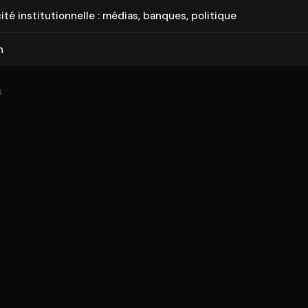
té ins­ti­tu­tion­nelle : médias, banques, politique
n
6