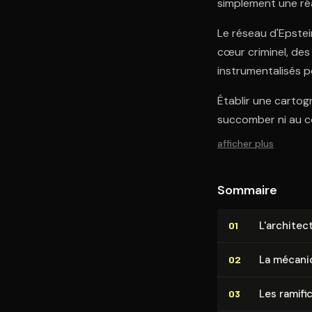
simplement une réa
Le réseau d'Epstei
cœur criminel, des 
instrumentalisés po
Établir une cartog
succomber ni au co
afficher plus
Sommaire
L'ar­chi­te
01
La mécaniqu
02
Les ra­mi­fi
03