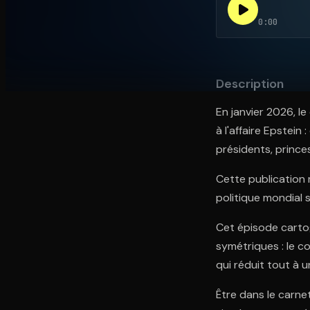
0:00
Ouvre l'app Appareil photo, pointe sur le code. C'est g
Description
En janvier 2026, l
à l'affaire Epstein
présidents, prince
Cette publication
politique mondial s
Cet épisode cartog
symétriques : le c
qui réduit tout à 
Être dans le carne