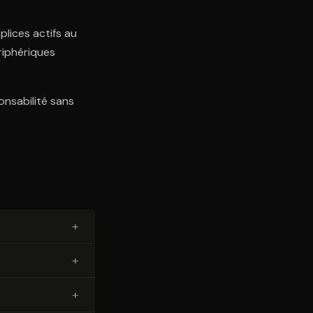
lices actifs au
ériphériques
onsabilité sans
+
+
+