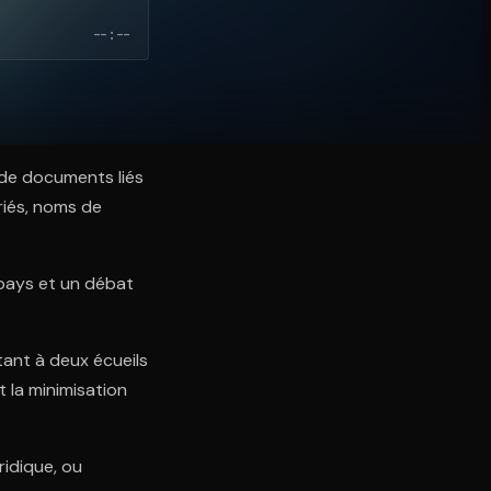
--:--
s de documents liés
ariés, noms de
pays et un débat
tant à deux écueils
 la minimisation
ridique, ou