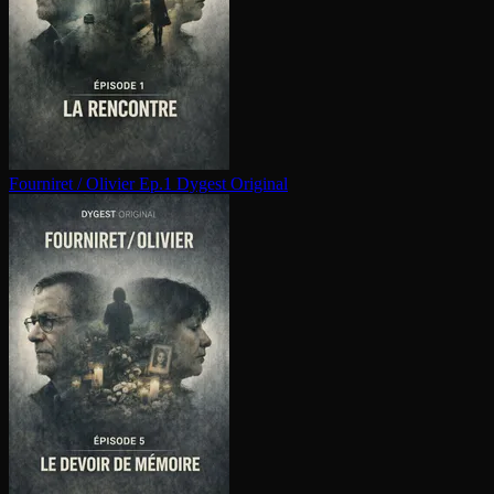
Fourniret / Olivier Ep.1
Dygest Original