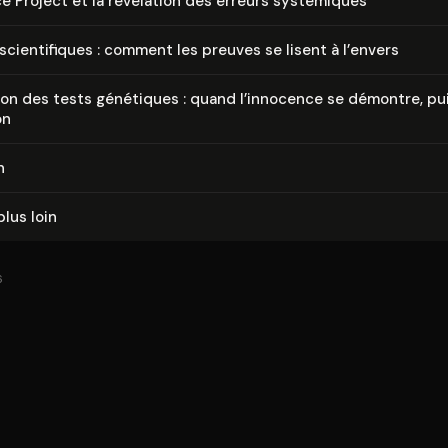
e Project et la révélation des erreurs systémiques
 scien­ti­fiques : comment les preuves se lisent à l’envers
ion des tests génétiques : quand l’innocence se démontre, pu
on
n
plus loin
6