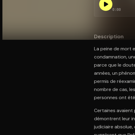
0:00
Ouvre l'app Appareil photo, pointe sur le code. C'est g
Description
La peine de mort e
condamnation, une e
parce que le doute
années, un phénomè
permis de réexami
nombre de cas, les
personnes ont été 
Certaines avaient 
démontrent leur in
judiciaire absolue,
suggèrent que l’inf