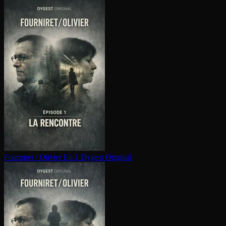
Fourniret / Olivier Ep.1
Dygest Original