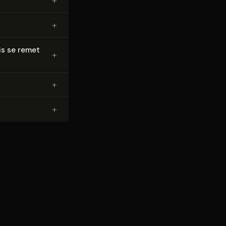
+
+
is se remet
+
+
+