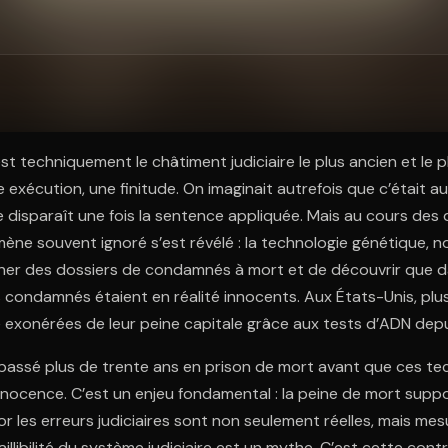
ratuit à l'essai.
st techniquement le châtiment judiciaire le plus ancien et le p
xécution, une finitude. On imaginait autrefois que c’était auss
 disparaît une fois la sentence appliquée. Mais au cours des
ne souvent ignoré s’est révélé : la technologie génétique, 
ner des dossiers de condamnés à mort et de découvrir que d
 condamnés étaient en réalité innocents. Aux États-Unis, pl
exonérées de leur peine capitale grâce aux tests d’ADN depu
passé plus de trente ans en prison de mort avant que ces te
nocence. C’est un enjeu fondamental : la peine de mort supp
 or les erreurs judiciaires sont non seulement réelles, mais mesu
aillibilité du système judiciaire est un mythe. C’est cette cont