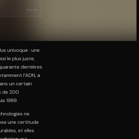
--:--
lus univoque : une
i le plus juste,
 quarante dernières
notamment l’ADN, a
ans un certain
us de 200
is 1989.
chnologies ne
ose une certitude
rables, et elles
radiction qui