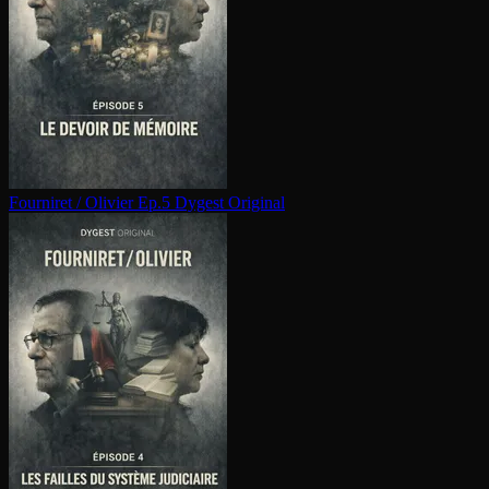
Fourniret / Olivier Ep.5
Dygest Original