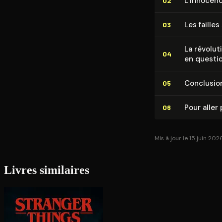
L’Innocenc
02
Les failles
03
La révolut
04
en questi
Conclusio
05
Pour aller 
06
Mis à jour le 15 juin 202
Livres similaires