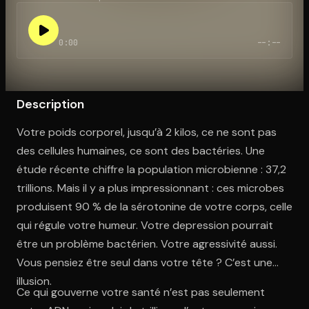
0:00
--:--
Ouvre l'app Appareil photo, pointe sur le code. C'est gratuit à l
Description
Votre poids corporel, jusqu’à 2 kilos, ce ne sont pas
des cellules humaines, ce sont des bactéries. Une
étude récente chiffre la population microbienne : 37,2
trillions. Mais il y a plus impressionnant : ces microbes
produisent 90 % de la sérotonine de votre corps, celle
qui régule votre humeur. Votre depression pourrait
être un problème bactérien. Votre agressivité aussi.
Vous pensiez être seul dans votre tête ? C’est une
illusion.
Ce qui gouverne votre santé n’est pas seulement