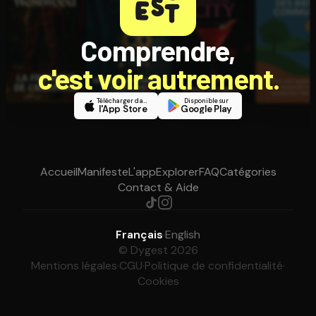
Comprendre,
c'est voir autrement.
Télécharger dans
Disponible sur
l'App Store
Google Play
Accueil
Manifeste
L'app
Explorer
FAQ
Catégories
Contact & Aide
Français
·
English
© Dygest 2026
Mentions légales
·
CGU
·
Politique de confidentialité
·
Cookies