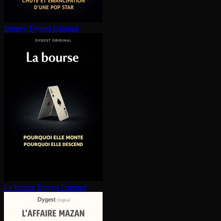
Britney
Dygest Original
La bourse
Dygest Original