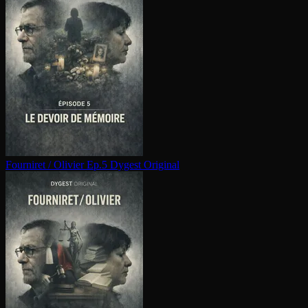
Fourniret / Olivier Ep.5
Dygest Original