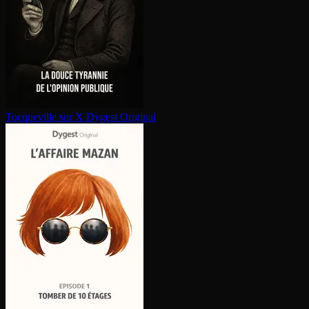
Tocqueville sur X
Dygest Original