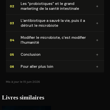
Les “pro­bio­tiques” et le grand
+
02
marketing de la santé intestinale
L’an­ti­bio­tique a sauvé la vie, puis il a
+
03
détruit le microbiote
Modifier le microbiote, c’est modifier
+
04
l’humanité
+
Conclusion
05
+
Pour aller plus loin
06
Mis à jour le 15 juin 2026
Livres similaires