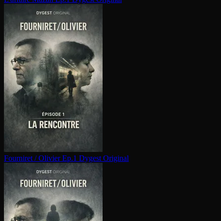
Fourniret / Olivier Ep.1
Dygest Original