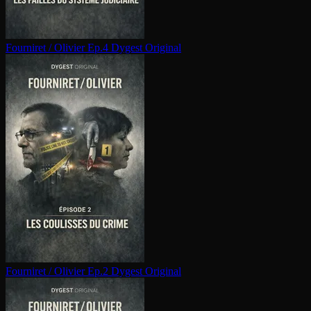
Fourniret / Olivier Ep.4
Dygest Original
Fourniret / Olivier Ep.2
Dygest Original