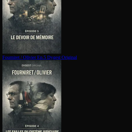
Fourniret / Olivier Ep.5
Dygest Original