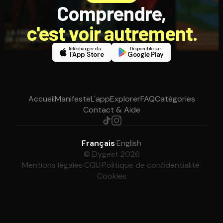
Comprendre,
c'est voir autrement.
Télécharger dans
Disponible sur
l'App Store
Google Play
Accueil
Manifeste
L'app
Explorer
FAQ
Catégories
Contact & Aide
Français
·
English
© Dygest 2026
Mentions légales
·
CGU
·
Politique de confidentialité
·
Cookies