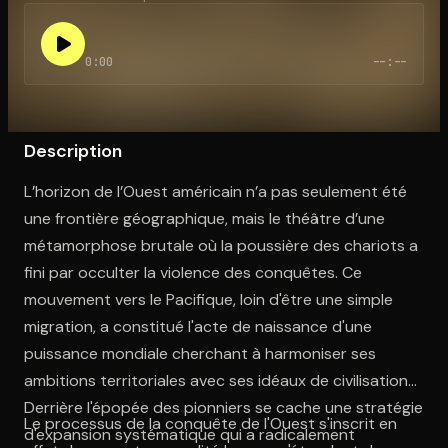
0:00
--:--
Ouvre l'app Appareil photo, pointe sur le code. C'est gratuit à l
Description
L’horizon de l’Ouest américain n’a pas seulement été
une frontière géographique, mais le théâtre d’une
métamorphose brutale où la poussière des chariots a
fini par occulter la violence des conquêtes. Ce
mouvement vers le Pacifique, loin d'être une simple
migration, a constitué l'acte de naissance d'une
puissance mondiale cherchant à harmoniser ses
ambitions territoriales avec ses idéaux de civilisation.
Derrière l'épopée des pionniers se cache une stratégie
Le processus de la conquête de l'Ouest s'inscrit en
d'expansion systématique qui a radicalement