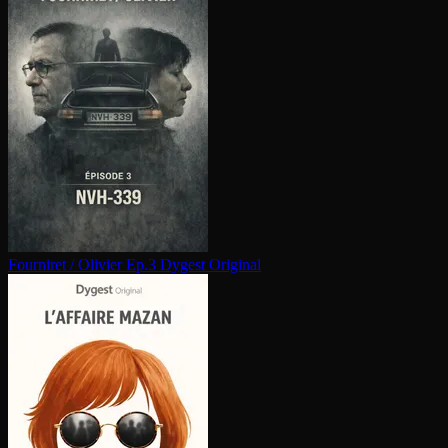
Fourniret / Olivier Ep.3
Dygest Original