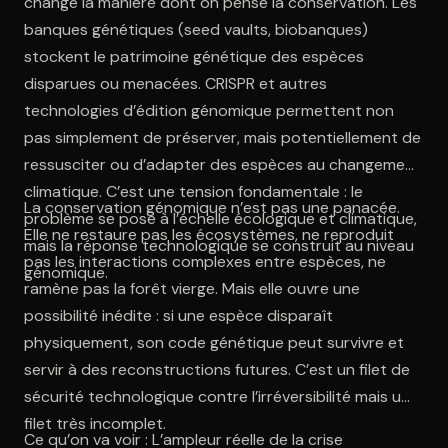
change la manière dont on pense la conservation. Les
banques génétiques (seed vaults, biobanques)
stockent le patrimoine génétique des espèces
disparues ou menacées. CRISPR et autres
technologies d’édition génomique permettent non
pas simplement de préserver, mais potentiellement de
ressusciter ou d’adapter des espèces au changement
climatique. C’est une tension fondamentale : le
La conservation génomique n’est pas une panacée.
problème se pose à l’échelle écologique et climatique,
Elle ne restaure pas les écosystèmes, ne reproduit
mais la réponse technologique se construit au niveau
pas les interactions complexes entre espèces, ne
génomique.
ramène pas la forêt vierge. Mais elle ouvre une
possibilité inédite : si une espèce disparaît
physiquement, son code génétique peut survivre et
servir à des reconstructions futures. C’est un filet de
sécurité technologique contre l’irréversibilité mais un
filet très incomplet.
Ce qu’on va voir : L’ampleur réelle de la crise