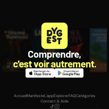
Comprendre,
c'est voir autrement.
Télécharger dans
Disponible sur
l'App Store
Google Play
Accueil
Manifeste
L'app
Explorer
FAQ
Catégories
Contact & Aide