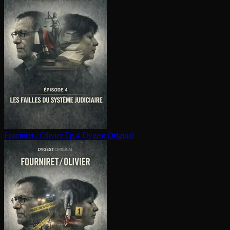
Fourniret / Olivier Ep.4
Dygest Original