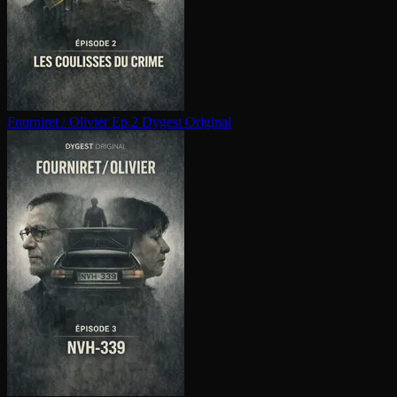
Fourniret / Olivier Ep.2
Dygest Original