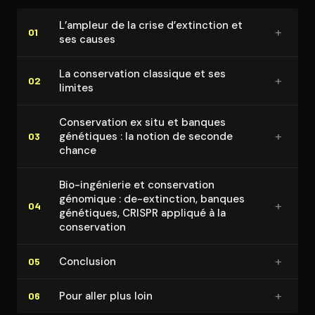
L’ampleur de la crise d’extinction et
+
01
ses causes
La conser­va­tion classique et ses
+
02
limites
Conser­va­tion ex situ et banques
+
génétiques : la notion de seconde
03
chance
Bio-ingénierie et conser­va­tion
génomique : de-extinction, banques
+
04
génétiques, CRISPR appliqué à la
conser­va­tion
+
Conclusion
05
+
Pour aller plus loin
06