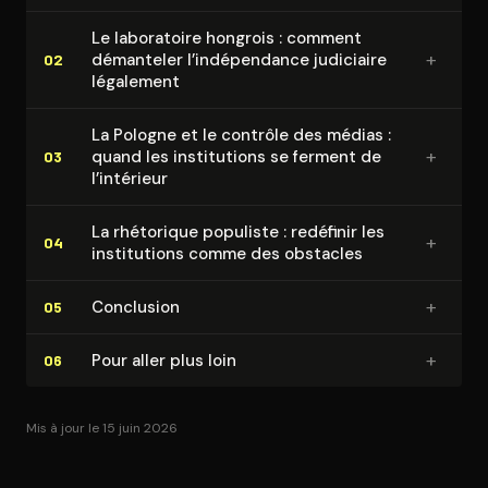
Le laboratoire hongrois : comment
+
démanteler l’in­dé­pen­dance judiciaire
02
légalement
La Pologne et le contrôle des médias :
+
quand les ins­ti­tu­tions se ferment de
03
l’intérieur
La rhétorique populiste : redéfinir les
+
04
ins­ti­tu­tions comme des obstacles
+
Conclusion
05
+
Pour aller plus loin
06
Mis à jour le 15 juin 2026