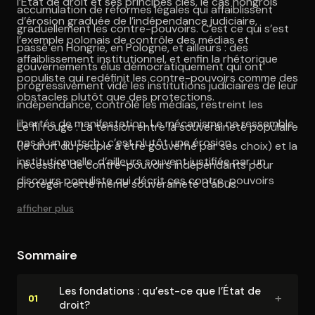
l’État de droit et ses principes clés, le cas hongrois
accumulation de réformes légales qui affaiblissent
d’érosion graduée de l’indépendance judiciaire,
graduellement les contre-pouvoirs. C’est ce qui s’est
l’exemple polonais de contrôle des médias et
passé en Hongrie, en Pologne, et ailleurs : des
affaiblissement institutionnel, et enfin la rhétorique
gouvernements élus démocratiquement qui ont
populiste qui redéfinit les contre-pouvoirs comme des
progressivement vidé les institutions judiciaires de leur
obstacles plutôt que des protections.
indépendance, contrôlé les médias, restreint les
libertés de manifestation. Le mécanisme ne ressemble
Le fil rouge : La tension entre la souveraineté populaire
pas à un putsch ; c’est plutôt une érosion
(le droit du peuple à être gouverné par ses choix) et la
institutionnelle, d’ailleurs souvent justifiée par un
nécessité de contre-pouvoirs indépendants pour
discours populiste qui décrit ces contre-pouvoirs
protéger cette même souveraineté d’abus.
comme des obstacles au pouvoir du peuple.
afficher plus
Sommaire
Les fondations : qu’est-ce que l’État de
+
01
droit?