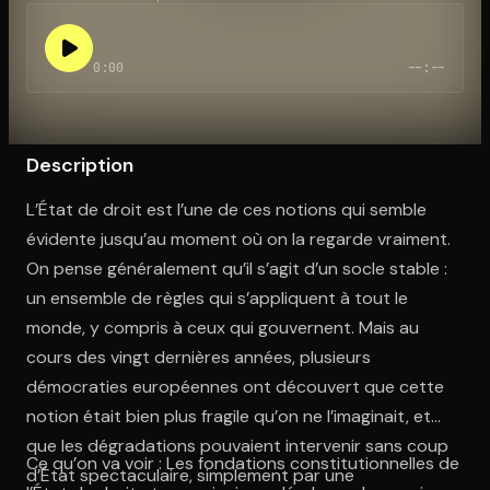
0:00
--:--
Ouvre l'app Appareil photo, pointe sur le code. C'est gratuit à l
Description
L’État de droit est l’une de ces notions qui semble
évidente jusqu’au moment où on la regarde vraiment.
On pense généralement qu’il s’agit d’un socle stable :
un ensemble de règles qui s’appliquent à tout le
monde, y compris à ceux qui gouvernent. Mais au
cours des vingt dernières années, plusieurs
démocraties européennes ont découvert que cette
notion était bien plus fragile qu’on ne l’imaginait, et
que les dégradations pouvaient intervenir sans coup
Ce qu’on va voir : Les fondations constitutionnelles de
d’État spectaculaire, simplement par une