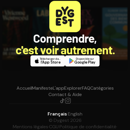
Comprendre,
c'est voir autrement.
Télécharger dans
Disponible sur
l'App Store
Google Play
Accueil
Manifeste
L'app
Explorer
FAQ
Catégories
Contact & Aide
Français
·
English
© Dygest 2026
Mentions légales
·
CGU
·
Politique de confidentialité
·