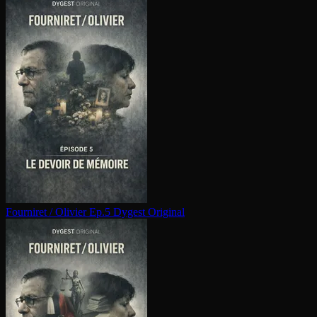
Fourniret / Olivier Ep.5
Dygest Original