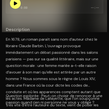
0:00
--:--
Ouvre l'app Appareil photo, pointe sur le code. C'est gratuit à l
Description
En 1678, un roman paraît sans nom d’auteur chez le
libraire Claude Barbin. L’ouvrage provoque
immédiatement un débat passionné dans les salons
parisiens — pas sur sa qualité littéraire, mais sur une
question morale : une femme mariée a-t-elle raison
d’avouer à son mari qu’elle est attirée par un autre
homme ? Nous sommes sous le règne de Louis XIV,
dans une France où la cour dicte les codes de
conduite et où les apparences comptent autant que
Question explorée : Peut-on choisir de renoncer à une
les actes. Madame de Lafayette, que l’on soupçonne
passion quand rien ni personne ne vous y oblige ?
très vite d’être l’auteure du texte, vient de poser les