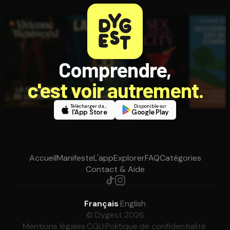
Comprendre,
c'est voir autrement.
Télécharger dans
Disponible sur
l'App Store
Google Play
Accueil
Manifeste
L'app
Explorer
FAQ
Catégories
Contact & Aide
Français
·
English
© Dygest 2026
Mentions légales
·
CGU
·
Politique de confidentialité
·