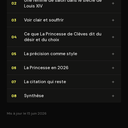
Une femme de salon dans le siècle de
+
02
Louis XIV
+
Voir clair et souffrir
03
Ce que La Princesse de Clèves dit du
+
04
désir et du choix
+
La précision comme style
05
+
La Princesse en 2026
06
+
La citation qui reste
07
+
Synthèse
08
Mis à jour le 15 juin 2026