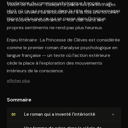
fondations du roman psychologique français — un
Vision de l’auteur : Lafayette place ses personnages
récit où ce qui se passe dans la tête des personnages
dans un univers où la lucidité est à la fois une force et
importe plus que ce qui se passe dans l’intrigue.
une source de souffrance — voir clair dans ses
propres sentiments ne rend pas plus heureux.
Enjeu littéraire : La Princesse de Clèves est considérée
comme le premier roman d’analyse psychologique en
langue française — un texte où l’action extérieure
cède la place à l’exploration des mouvements
intérieurs de la conscience.
afficher plus
Sommaire
+
Le roman qui a inventé l'in­té­rio­ri­té
01