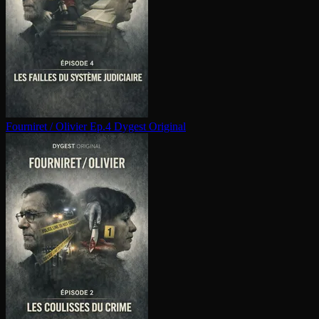
Fourniret / Olivier Ep.4
Dygest Original