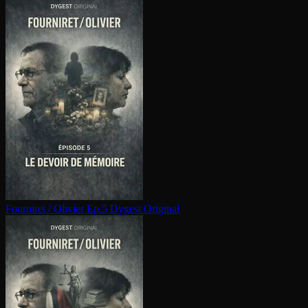
Fourniret / Olivier Ep.5
Dygest Original