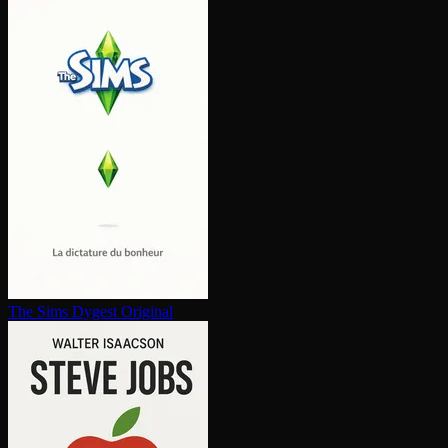
The Sims
Dygest Original