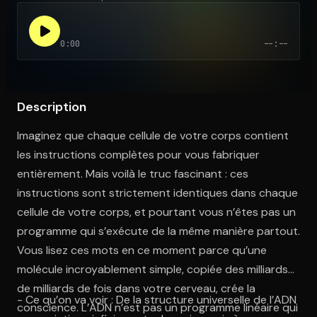
0:00
--:--
Ouvre l'app Appareil photo, pointe sur le code. C'est gratuit à l
Description
Imaginez que chaque cellule de votre corps contient
les instructions complètes pour vous fabriquer
entièrement. Mais voilà le truc fascinant : ces
instructions sont strictement identiques dans chaque
cellule de votre corps, et pourtant vous n’êtes pas un
programme qui s’exécute de la même manière partout.
Vous lisez ces mots en ce moment parce qu’une
molécule incroyablement simple, copiée des milliards
de milliards de fois dans votre cerveau, crée la
- Ce qu’on va voir : De la structure universelle de l’ADN
conscience. L’ADN n’est pas un programme linéaire qui