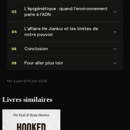
L’épi­gé­né­tique : quand l’en­vi­ron­ne­ment
+
03
parle à l’ADN
L’affaire He Jiankui et les limites de
+
04
notre pouvoir
+
Conclusion
05
+
Pour aller plus loin
06
Mis à jour le 15 juin 2026
Livres similaires