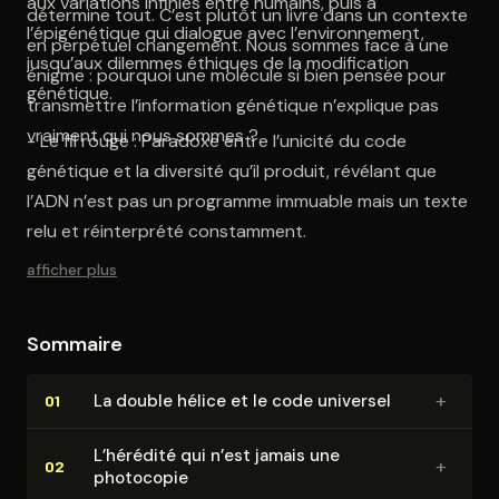
aux variations infinies entre humains, puis à
détermine tout. C’est plutôt un livre dans un contexte
l’épigénétique qui dialogue avec l’environnement,
en perpétuel changement. Nous sommes face à une
jusqu’aux dilemmes éthiques de la modification
énigme : pourquoi une molécule si bien pensée pour
génétique.
transmettre l’information génétique n’explique pas
vraiment qui nous sommes ?
- Le fil rouge : Paradoxe entre l’unicité du code
génétique et la diversité qu’il produit, révélant que
l’ADN n’est pas un programme immuable mais un texte
relu et réinterprété constamment.
afficher plus
Sommaire
+
La double hélice et le code universel
01
L’hérédité qui n’est jamais une
+
02
photocopie