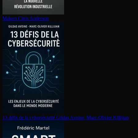
Makers
Chris Anderson
13 défis de la cy­ber­sé­cu­ri­té
Gildas Avoine, Marc-Olivier Killijian