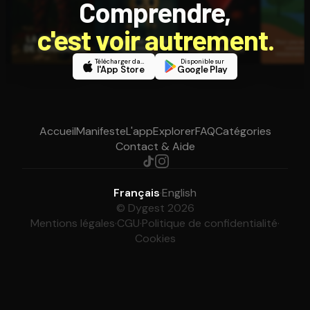
Comprendre,
c'est voir autrement.
Télécharger dans
Disponible sur
l'App Store
Google Play
Accueil
Manifeste
L'app
Explorer
FAQ
Catégories
Contact & Aide
Français
·
English
© Dygest 2026
Mentions légales
·
CGU
·
Politique de confidentialité
·
Cookies