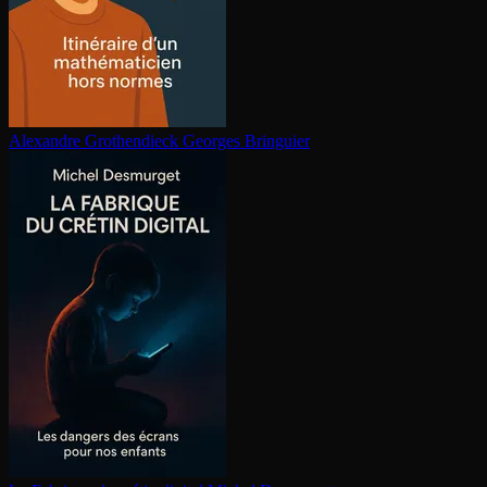
Alexandre Gro­then­dieck
Georges Bringuier