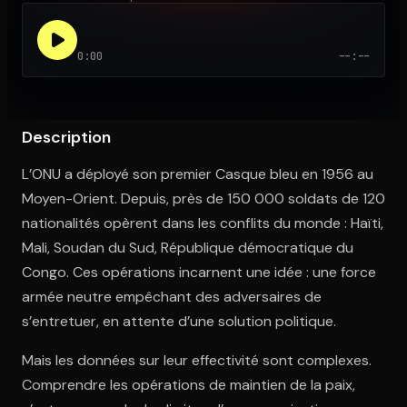
0:00
--:--
Ouvre l'app Appareil photo, pointe sur le code. C'est gratuit à l
Description
L’ONU a déployé son premier Casque bleu en 1956 au
Moyen-Orient. Depuis, près de 150 000 soldats de 120
nationalités opèrent dans les conflits du monde : Haïti,
Mali, Soudan du Sud, République démocratique du
Congo. Ces opérations incarnent une idée : une force
armée neutre empêchant des adversaires de
s’entretuer, en attente d’une solution politique.
Mais les données sur leur effectivité sont complexes.
Comprendre les opérations de maintien de la paix,