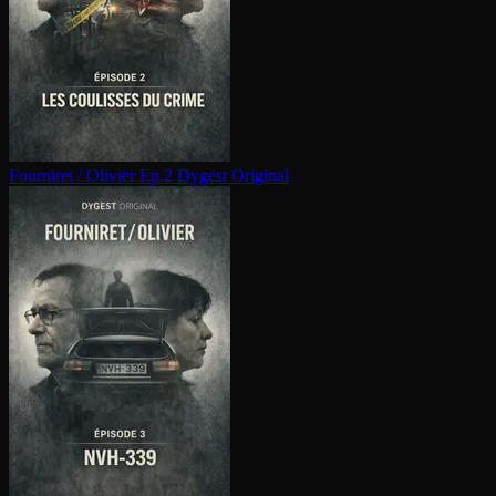
Fourniret / Olivier Ep.2
Dygest Original