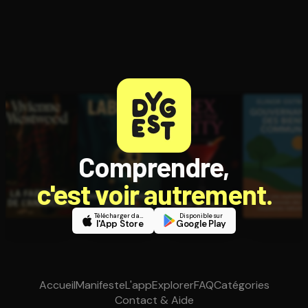
Comprendre,
c'est voir autrement.
Télécharger dans
Disponible sur
l'App Store
Google Play
Accueil
Manifeste
L'app
Explorer
FAQ
Catégories
Contact & Aide