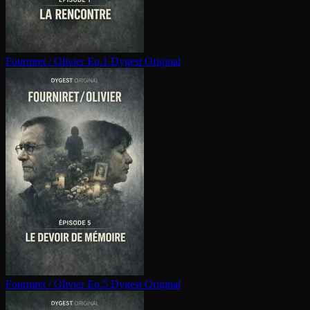
Fourniret / Olivier Ep.1
Dygest Original
Fourniret / Olivier Ep.5
Dygest Original