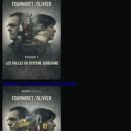
Fourniret / Olivier Ep.4
Dygest Original