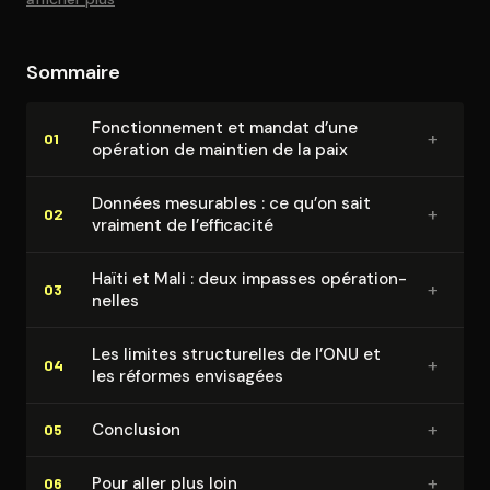
Sommaire
Fonc­tion­ne­ment et mandat d’une
+
01
opération de maintien de la paix
Données mesurables : ce qu’on sait
+
02
vraiment de l’efficacité
Haïti et Mali : deux impasses opé­ra­tion­
+
03
nelles
Les limites struc­tu­relles de l’ONU et
+
04
les réformes envisagées
+
Conclusion
05
+
Pour aller plus loin
06