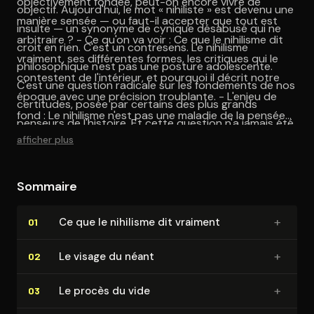
objectivement fondée, peut-on encore vivre de
objectif. Aujourd'hui, le mot « nihiliste » est devenu une
manière sensée — ou faut-il accepter que tout est
insulte — un synonyme de cynique désabusé qui ne
arbitraire ? - Ce qu'on va voir : Ce que le nihilisme dit
croit en rien. C'est un contresens. Le nihilisme
vraiment, ses différentes formes, les critiques qui le
philosophique n'est pas une posture adolescente.
contestent de l'intérieur, et pourquoi il décrit notre
C'est une question radicale sur les fondements de nos
époque avec une précision troublante. - L'enjeu de
certitudes, posée par certains des plus grands
fond : Le nihilisme n'est pas une maladie de la pensée.
penseurs de l'histoire. Et cette question n'a jamais été
C'est un diagnostic lucide — et ce qu'on en fait
afficher plus
aussi pertinente qu'à une époque où les repères
détermine si l'on sombre ou si l'on se réinvente.
vacillent de toutes parts.
Sommaire
+
Ce que le nihilisme dit vraiment
01
+
Le visage du néant
02
+
Le procès du vide
03