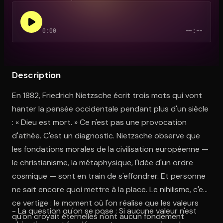
0:00
--:--
Ouvre l'app Appareil photo, pointe sur le code. C'est gratuit à l
Description
En 1882, Friedrich Nietzsche écrit trois mots qui vont
hanter la pensée occidentale pendant plus d'un siècle
: « Dieu est mort. » Ce n'est pas une provocation
d'athée. C'est un diagnostic. Nietzsche observe que
les fondations morales de la civilisation européenne —
le christianisme, la métaphysique, l'idée d'un ordre
cosmique — sont en train de s'effondrer. Et personne
ne sait encore quoi mettre à la place. Le nihilisme, c'est
ce vertige : le moment où l'on réalise que les valeurs
- La question qu'on se pose : Si aucune valeur n'est
qu'on croyait éternelles n'ont aucun fondement