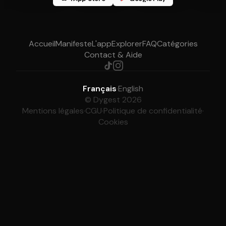
Accueil
Manifeste
L'app
Explorer
FAQ
Catégories
Contact & Aide
Français
·
English
© Dygest 2026
Mentions légales
·
CGU
·
Politique de confidentialité
·
Cookies