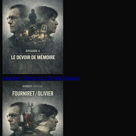
Fourniret / Olivier Ep.5
Dygest Original