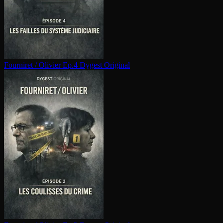
Fourniret / Olivier Ep.4
Dygest Original