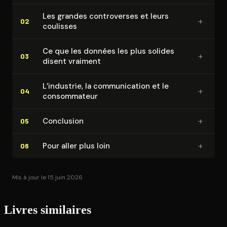
Les grandes contro­verses et leurs
+
02
coulisses
Ce que les données les plus solides
+
03
disent vraiment
L’industrie, la com­mu­ni­ca­tion et le
+
04
consom­ma­teur
+
Conclusion
05
+
Pour aller plus loin
06
Mis à jour le 15 juin 2026
Livres similaires