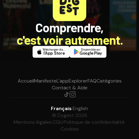
Comprendre,
c'est voir autrement.
Télécharger dans
Disponible sur
l'App Store
Google Play
Accueil
Manifeste
L'app
Explorer
FAQ
Catégories
Contact & Aide
Français
·
English
© Dygest 2026
Mentions légales
·
CGU
·
Politique de confidentialité
·
Cookies