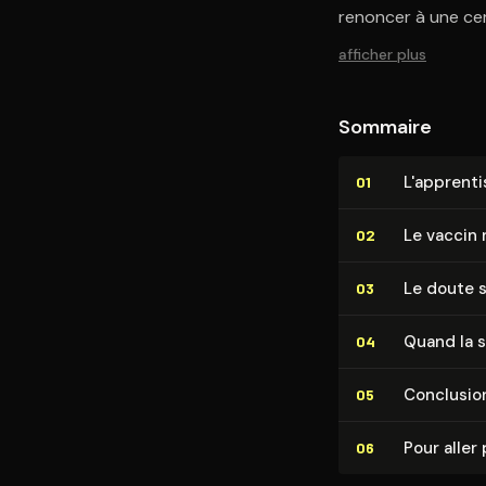
renoncer à une cer
afficher plus
Sommaire
L'ap­pren­t
01
Le vaccin 
02
Le doute s
03
Quand la s
04
Conclusio
05
Pour aller 
06