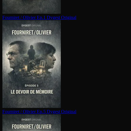
Fourniret / Olivier Ep.1
Dygest Original
Fourniret / Olivier Ep.5
Dygest Original