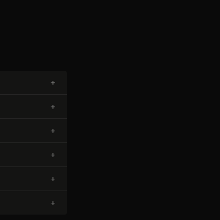
+
+
+
+
+
+