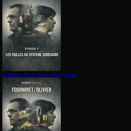
Fourniret / Olivier Ep.4
Dygest Original