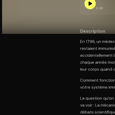
0:00
Ouvre l'app Appareil photo, pointe sur le code. C'est g
Description
En 1796, un médeci
restaient immunisée
accidentellement l
chaque année mond
leur corps quand on
Comment fonctionn
votre système imm
La question qu’on 
va voir : La mécani
débats scientifique