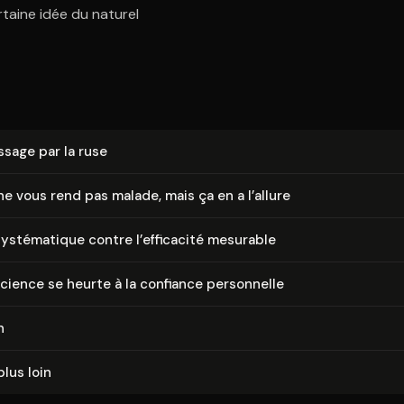
taine idée du naturel
is­sage par la ruse
ne vous rend pas malade, mais ça en a l’allure
ys­té­ma­tique contre l’efficacité mesurable
cience se heurte à la confiance personnelle
n
plus loin