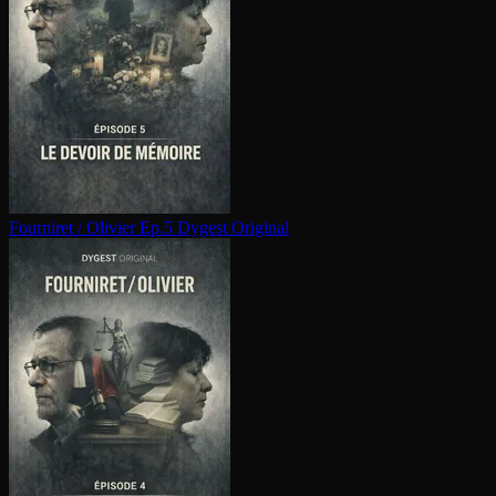
Fourniret / Olivier Ep.5
Dygest Original