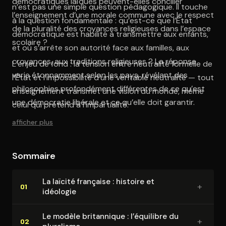
démocratiques laïques peuvent-elles concilier
n’est pas une simple question pédagogique. Il touche
l’enseignement d’une morale commune avec le respect
à la question fondamentale : qu’est-ce que l’État
de la pluralité des croyances religieuses dans l’espace
démocratique est habilité à transmettre aux enfants,
scolaire ?
et où s’arrête son autorité face aux familles, aux
croyances, aux traditions religieuses ? La réponse
L’enjeu de fond : la tension entre neutralité formelle de
varie étonnamment selon les pays, révélant des
l’État et l’impossibilité d’une véritable neutralité — tout
philosophies profondément différentes de ce qu’est
enseignement transmet une vision du monde, même
une démocratie libérale et ce qu’elle doit garantir.
celui qui prétend à l’impartialité.
afficher plus
Sommaire
La laïcité française : histoire et
+
01
idéologie
Le modèle britannique : l’équilibre du
+
02