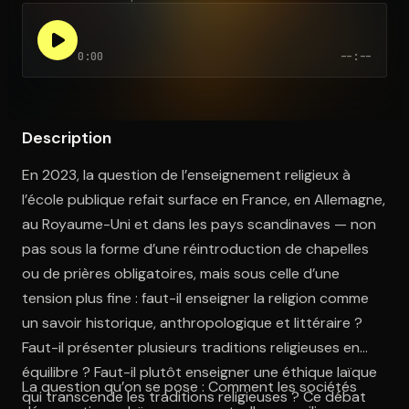
0:00
--:--
Ouvre l'app Appareil photo, pointe sur le code. C'est gratuit à l
Description
En 2023, la question de l’enseignement religieux à
l’école publique refait surface en France, en Allemagne,
au Royaume-Uni et dans les pays scandinaves — non
pas sous la forme d’une réintroduction de chapelles
ou de prières obligatoires, mais sous celle d’une
tension plus fine : faut-il enseigner la religion comme
un savoir historique, anthropologique et littéraire ?
Faut-il présenter plusieurs traditions religieuses en
équilibre ? Faut-il plutôt enseigner une éthique laïque
La question qu’on se pose : Comment les sociétés
qui transcende les traditions religieuses ? Ce débat