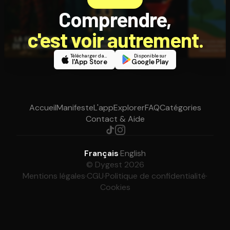
Comprendre,
c'est voir autrement.
Télécharger dans
Disponible sur
l'App Store
Google Play
Accueil
Manifeste
L'app
Explorer
FAQ
Catégories
Contact & Aide
Français
·
English
© Dygest 2026
Mentions légales
·
CGU
·
Politique de confidentialité
·
Cookies