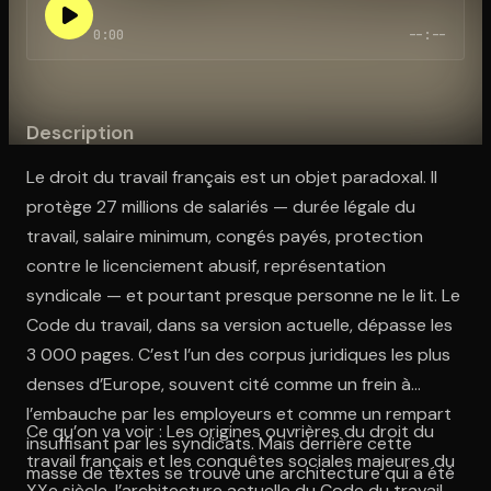
0:00
--:--
Ouvre l'app Appareil photo, pointe sur le code. C'est gratuit à l
Description
Le droit du travail français est un objet paradoxal. Il
protège 27 millions de salariés — durée légale du
travail, salaire minimum, congés payés, protection
contre le licenciement abusif, représentation
syndicale — et pourtant presque personne ne le lit. Le
Code du travail, dans sa version actuelle, dépasse les
3 000 pages. C’est l’un des corpus juridiques les plus
denses d’Europe, souvent cité comme un frein à
l’embauche par les employeurs et comme un rempart
Ce qu’on va voir : Les origines ouvrières du droit du
insuffisant par les syndicats. Mais derrière cette
travail français et les conquêtes sociales majeures du
masse de textes se trouve une architecture qui a été
XXe siècle, l’architecture actuelle du Code du travail