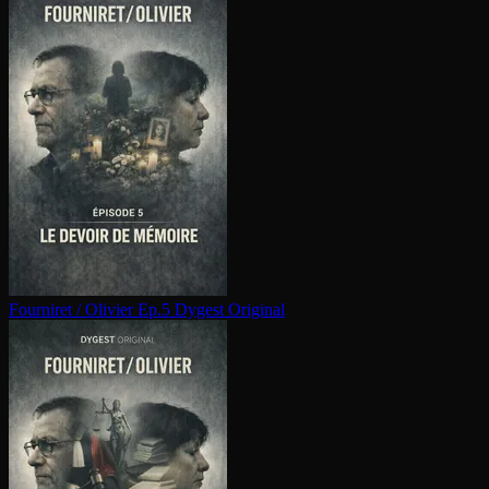
Fourniret / Olivier Ep.5
Dygest Original