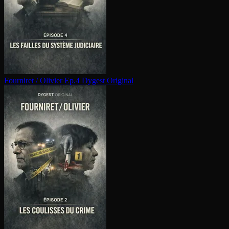
Fourniret / Olivier Ep.4
Dygest Original