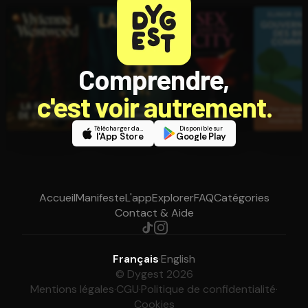
Comprendre,
c'est voir autrement.
Télécharger dans
Disponible sur
l'App Store
Google Play
Accueil
Manifeste
L'app
Explorer
FAQ
Catégories
Contact & Aide
Français
·
English
© Dygest 2026
Mentions légales
·
CGU
·
Politique de confidentialité
·
Cookies