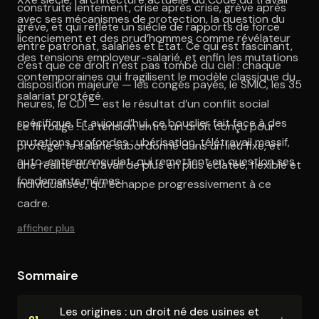
construite lentement, crise après crise, grève après
avec ses mécanismes de protection, la question du
grève, et qui reflète un siècle de rapports de force
licenciement et des prud’hommes comme révélateur
entre patronat, salariés et État. Ce qui est fascinant,
des tensions employeur-salarié, et enfin les mutations
c’est que ce droit n’est pas tombé du ciel : chaque
contemporaines qui fragilisent le modèle classique du
disposition majeure — les congés payés, le SMIC, les 35
salariat protégé.
heures, le CDI — est le résultat d’un conflit social
spécifique. Et aujourd’hui, ce bouclier fait face à des
Le fil rouge : La tension entre un droit conçu pour
mutations profondes : ubérisation, télétravail massif,
protéger le salarié subordonné dans un lieu fixe, et
auto-entrepreneuriat, qui remettent en question ses
une réalité du travail de plus en plus éclatée, flexible et
fondements mêmes.
individualisée, qui échappe progressivement à ce
cadre.
afficher plus
Sommaire
Les origines : un droit né des usines et
+
01