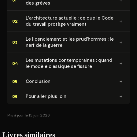
des grèves
L’ar­chi­tec­ture actuelle : ce que le Code
+
02
du travail protège vraiment
Le li­cen­cie­ment et les prud’hommes : le
+
03
nerf de la guerre
Les mutations contem­po­raines : quand
+
04
le modèle classique se fissure
+
Conclusion
05
+
Pour aller plus loin
06
Mis à jour le 15 juin 2026
Livres similaires