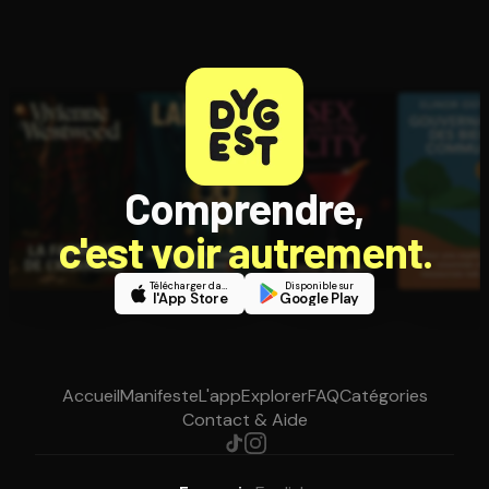
Comprendre,
c'est voir autrement.
Télécharger dans
Disponible sur
l'App Store
Google Play
Accueil
Manifeste
L'app
Explorer
FAQ
Catégories
Contact & Aide