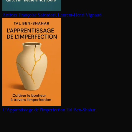
Antivax
Françoise Salvadori, Laurent-Henri Vignaud
L’Ap­pren­tis­sage de l'im­per­fec­tion
Tal Ben-Shahar