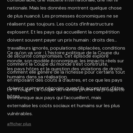
nationale. Mais les données montrent quelque chose
de plus nuancé. Les promesses économiques ne se
réalisent pas toujours. Les coûts d’infrastructure
explosent. Et les pays qui accueillent la compétition
doivent souvent payer un prix humain : droits des
travailleurs ignorés, populations déplacées, conditions
Ce qu’on va voir : L’histoire politique de la Coupe du
de sécurité compromises. Cet épisode explore
monde, son modèle économique, les impacts réels sur
comment la Coupe du monde s’est construite,
les pays hôtes et la question des violations de droits
comment elle génère de la richesse pour certains tout
humains dans sa réalisation.
en imposant des coûts à d’autres, et ce que les pays
doivent vraiment négocier quand ils acceptent d’être
Le fil rouge : La Coupe du monde promet la prospérité
hôtes.
économique aux pays qui l’accueillent, mais
externalise les coûts sociaux et humains sur les plus
vulnérables.
afficher plus