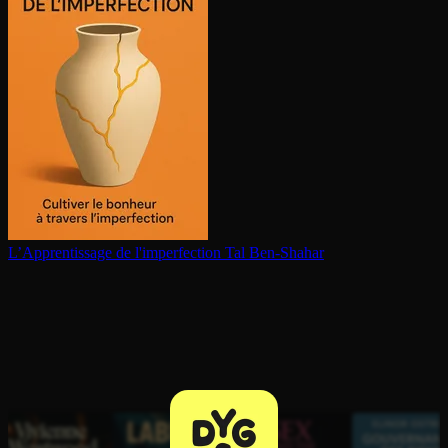
L’Ap­pren­tis­sage de l'im­per­fec­tion
Tal Ben-Shahar