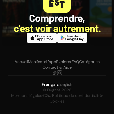
Comprendre,
c'est voir autrement.
Télécharger dans
Disponible sur
l'App Store
Google Play
Accueil
Manifeste
L'app
Explorer
FAQ
Catégories
Contact & Aide
Français
·
English
© Dygest 2026
Mentions légales
·
CGU
·
Politique de confidentialité
·
Cookies