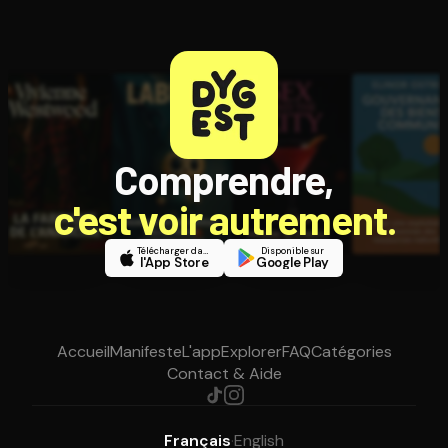
Comprendre,
c'est voir autrement.
Télécharger dans
Disponible sur
l'App Store
Google Play
Accueil
Manifeste
L'app
Explorer
FAQ
Catégories
Contact & Aide
Français
·
English