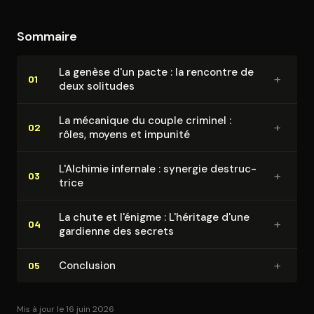
Sommaire
La genèse d'un pacte : la rencontre de
+
01
deux solitudes
La mécanique du couple criminel :
+
02
rôles, moyens et impunité
L'Alchimie infernale : synergie des­truc­
+
03
trice
La chute et l'énigme : L'héritage d'une
+
04
gardienne des secrets
+
Conclusion
05
Mis à jour le 16 juin 2026