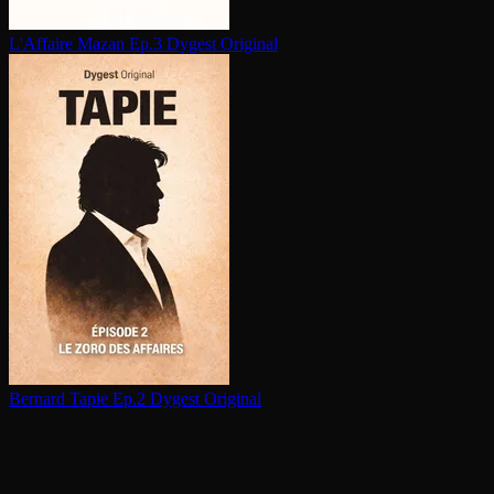
L'Affaire Mazan Ep.3
Dygest Original
Bernard Tapie Ep.2
Dygest Original