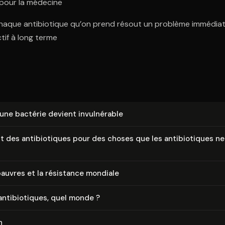
pour la médecine
Chaque antibiotique qu’on prend résout un problème immédiat
tif à long terme
e bactérie devient in­vul­né­rable
t des an­ti­bio­tiques pour des choses que les an­ti­bio­tiques n
auvres et la résistance mondiale
n­ti­bio­tiques, quel monde ?
n