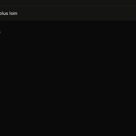
plus loin
6