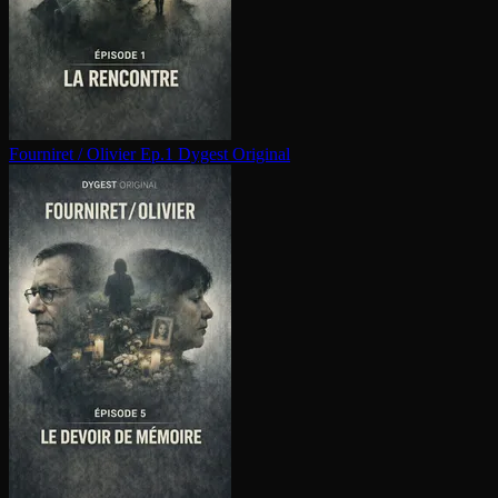
Fourniret / Olivier Ep.1
Dygest Original