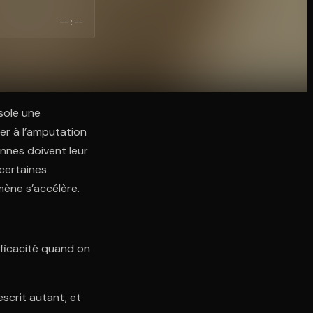
--:--
isole une
ner à l’amputation
onnes doivent leur
 certaines
mène s’accélère.
fficacité quand on
scrit autant, et