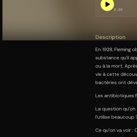
0:00
Ouvre l'app Appareil photo, pointe sur le code. C'est g
Description
En 1928, Fleming ob
substance qu’il app
ou à la mort. Aprè
vie à cette découv
bactéries ont déve
Les antibiotiques 
La question qu’on 
l’utilise beaucoup 
Ce qu’on va voir :