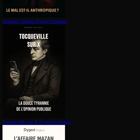
Stranger Things
Dygest Original
Tocqueville sur X
Dygest Original