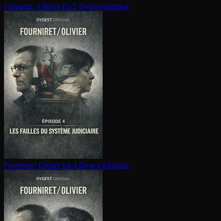
Fourniret / Olivier Ep.5
Dygest Original
Fourniret / Olivier Ep.4
Dygest Original