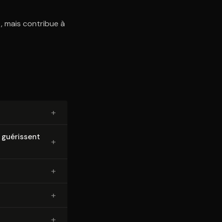
, mais contribue à
+
e guérissent
+
+
+
+