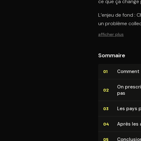
ce que ça change 
L’enjeu de fond : 
un problème collec
afficher plus
Sommaire
Comment un
01
On prescri
02
pas
Les pays p
03
Après les a
04
Conclusio
05