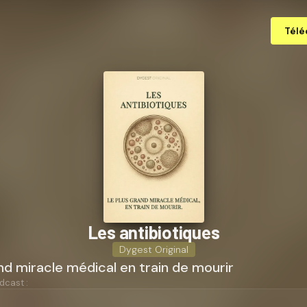
Télé
Les an­ti­bio­tiques
Dygest Original
nd miracle médical en train de mourir
dcast :