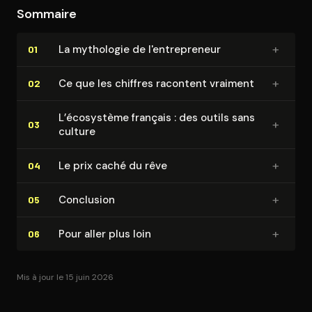
Sommaire
survie rend presque invisible.
+
La mythologie de l'en­tre­pre­neur
01
+
Ce que les chiffres racontent vraiment
02
L’écosystème français : des outils sans
+
03
culture
+
Le prix caché du rêve
04
+
Conclusion
05
+
Pour aller plus loin
06
Mis à jour le 15 juin 2026