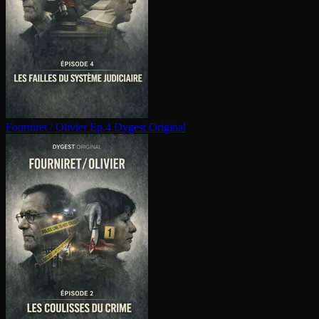
Fourniret / Olivier Ep.4
Dygest Original