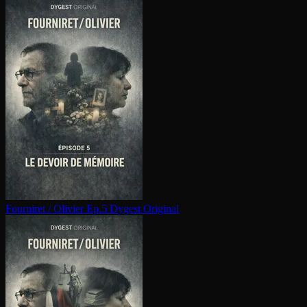
Fourniret / Olivier Ep.5
Dygest Original