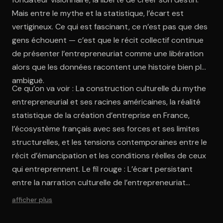
Mais entre le mythe et la statistique, l’écart est
vertigineux. Ce qui est fascinant, ce n’est pas que des
gens échouent — c’est que le récit collectif continue
de présenter l’entrepreneuriat comme une libération
alors que les données racontent une histoire bien plus
ambiguë.
Ce qu’on va voir : La construction culturelle du mythe
entrepreneurial et ses racines américaines, la réalité
statistique de la création d’entreprise en France,
l’écosystème français avec ses forces et ses limites
structurelles, et les tensions contemporaines entre le
récit d’émancipation et les conditions réelles de ceux
qui entreprennent. Le fil rouge : L’écart persistant
entre la narration culturelle de l’entrepreneuriat
comme accomplissement personnel et la réalité
afficher plus
statistique d’une activité à haut risque où la majorité
des participants échouent — un écart que le biais de