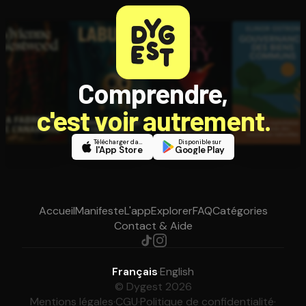
Comprendre,
c'est voir autrement.
Télécharger dans
Disponible sur
l'App Store
Google Play
Accueil
Manifeste
L'app
Explorer
FAQ
Catégories
Contact & Aide
Français
·
English
© Dygest 2026
Mentions légales
·
CGU
·
Politique de confidentialité
·