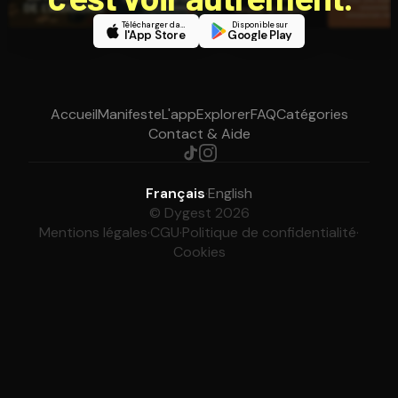
Télécharger dans
Disponible sur
l'App Store
Google Play
Accueil
Manifeste
L'app
Explorer
FAQ
Catégories
Contact & Aide
Français
·
English
© Dygest 2026
Mentions légales
·
CGU
·
Politique de confidentialité
·
Cookies