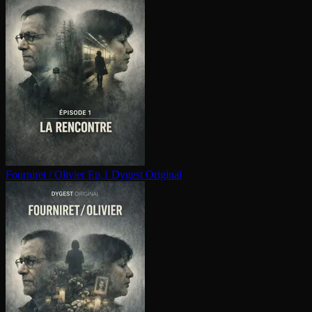
Fourniret / Olivier Ep.1
Dygest Original