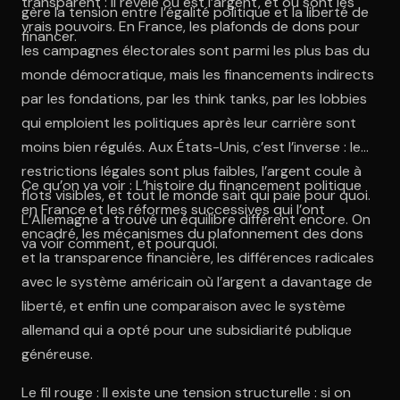
transparent : il révèle où est l’argent, et où sont les
gère la tension entre l’égalité politique et la liberté de
vrais pouvoirs. En France, les plafonds de dons pour
financer.
les campagnes électorales sont parmi les plus bas du
monde démocratique, mais les financements indirects
par les fondations, par les think tanks, par les lobbies
qui emploient les politiques après leur carrière sont
moins bien régulés. Aux États-Unis, c’est l’inverse : les
restrictions légales sont plus faibles, l’argent coule à
Ce qu’on va voir : L’histoire du financement politique
flots visibles, et tout le monde sait qui paie pour quoi.
en France et les réformes successives qui l’ont
L’Allemagne a trouvé un équilibre différent encore. On
encadré, les mécanismes du plafonnement des dons
va voir comment, et pourquoi.
et la transparence financière, les différences radicales
avec le système américain où l’argent a davantage de
liberté, et enfin une comparaison avec le système
allemand qui a opté pour une subsidiarité publique
généreuse.
Le fil rouge : Il existe une tension structurelle : si on