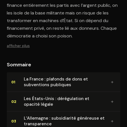
finance entièrement les partis avec l’argent public, on
les isole de la base militante mais on risque de les
transformer en machines d’État. Si on dépend du
financement privé, on reste lié aux donneurs. Chaque
démocratie a choisi son poison.
afficher plus
Sommaire
La France : plafonds de dons et
+
01
subventions publiques
Les États-Unis : dé­ré­gu­la­tion et
+
02
opacité légale
L’Allemagne : sub­si­dia­ri­té généreuse et
+
03
trans­pa­rence