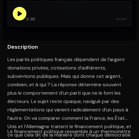
0:00
--:--
Ouvre l'app Appareil photo, pointe sur le code. C'est gratuit à l
Description
Les partis politiques français dépendent de l’argent
donations privées, cotisations d’adhérents,
subventions publiques. Mais qui donne cet argent,
combien, et à qui ? La réponse détermine souvent
plus le comportement d’un parti que ne le font les
électeurs. Le sujet reste opaque, navigué par des
réglementations qui varient radicalement d’un pays à
l’autre. On va comparer comment la France, les États-
Unis et l’Allemagne traitent le financement politique, et
Le financement politique ressemble à un thermomètre
ce que cela dit de la manière dont chaque démocratie