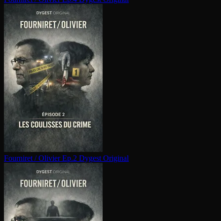
Fourniret / Olivier Ep.2
Dygest Original