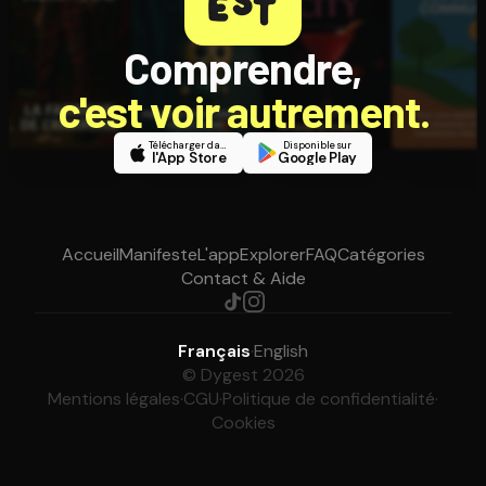
Comprendre,
c'est voir autrement.
Télécharger dans
Disponible sur
l'App Store
Google Play
Accueil
Manifeste
L'app
Explorer
FAQ
Catégories
Contact & Aide
Français
·
English
© Dygest 2026
Mentions légales
·
CGU
·
Politique de confidentialité
·
Cookies