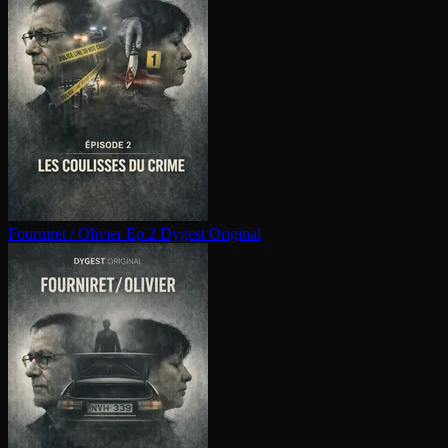
Fourniret / Olivier Ep.2
Dygest Original