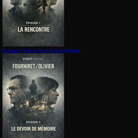
Fourniret / Olivier Ep.1
Dygest Original