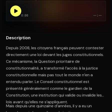
0:00
--:--
Ouvre l'app Appareil photo, pointe sur le code. C'est gratuit à l
Description
Depuis 2008, les citoyens français peuvent contester
directement une loi devant les juges constitutionnels.
Ce mécanisme, la Question prioritaire de
constitutionnalité, a transformé l’accès à la justice
constitutionnelle mais pas tout le monde n’en a
entendu parler. Le Conseil constitutionnel est
présenté généralement comme le gardien de la
Constitution, une institution qui valide ou invalide les
lois avant qu’elles ne s’appliquent.
Mais depuis une quinzaine d’années, il y a eu un