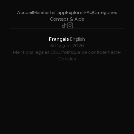
Accueil
Manifeste
L'app
Explorer
FAQ
Catégories
Contact & Aide
Français
·
English
© Dygest 2026
Mentions légales
·
CGU
·
Politique de confidentialité
·
Cookies