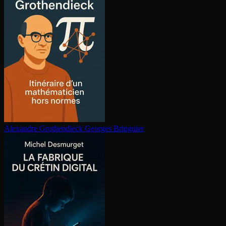
Alexandre Gro­then­dieck
Georges Bringuier