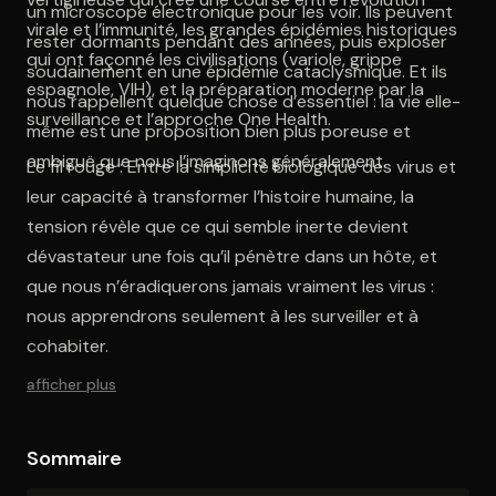
un microscope électronique pour les voir. Ils peuvent
virale et l’immunité, les grandes épidémies historiques
rester dormants pendant des années, puis exploser
qui ont façonné les civilisations (variole, grippe
soudainement en une épidémie cataclysmique. Et ils
espagnole, VIH), et la préparation moderne par la
nous rappellent quelque chose d’essentiel : la vie elle-
surveillance et l’approche One Health.
même est une proposition bien plus poreuse et
ambiguë que nous l’imaginons généralement.
Le fil rouge : Entre la simplicité biologique des virus et
leur capacité à transformer l’histoire humaine, la
tension révèle que ce qui semble inerte devient
dévastateur une fois qu’il pénètre dans un hôte, et
que nous n’éradiquerons jamais vraiment les virus :
nous apprendrons seulement à les surveiller et à
cohabiter.
afficher plus
Sommaire