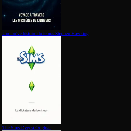
Une brève histoire du temps
Stephen Hawking
The Sims
Dygest Original