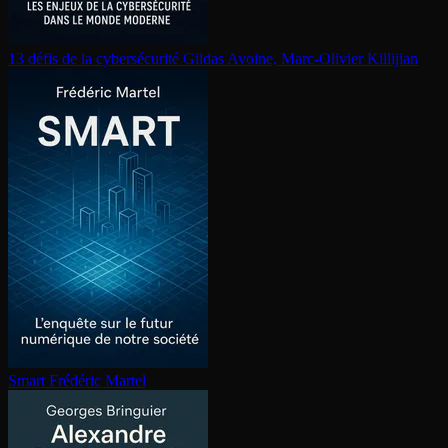
13 défis de la cy­ber­sé­cu­ri­té
Gildas Avoine, Marc-Olivier Killijian
Smart
Frédéric Martel