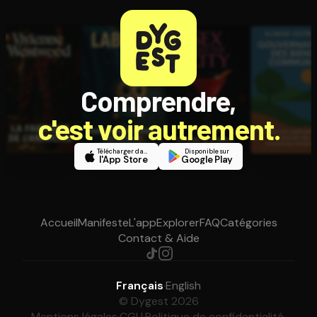
Comprendre,
c'est voir autrement.
Télécharger dans
Disponible sur
l'App Store
Google Play
Accueil
Manifeste
L'app
Explorer
FAQ
Catégories
Contact & Aide
Français
·
English
© Dygest 2026
Mentions légales
·
CGU
·
Politique de confidentialité
·