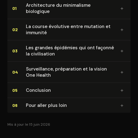
Ar­chi­tec­ture du minimalisme
+
01
biologique
La course évolutive entre mutation et
+
02
immunité
Les grandes épidémies qui ont façonné
+
03
la ci­vi­li­sa­tion
Sur­veillance, préparation et la vision
+
04
One Health
+
Conclusion
05
+
Pour aller plus loin
06
Mis à jour le 15 juin 2026