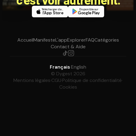
Télécharger dans
Disponible sur
l'App Store
Google Play
Accueil
Manifeste
L'app
Explorer
FAQ
Catégories
Contact & Aide
Français
·
English
© Dygest 2026
Mentions légales
·
CGU
·
Politique de confidentialité
·
Cookies