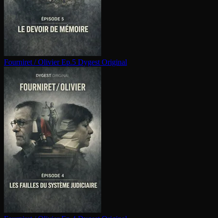
Fourniret / Olivier Ep.5
Dygest Original