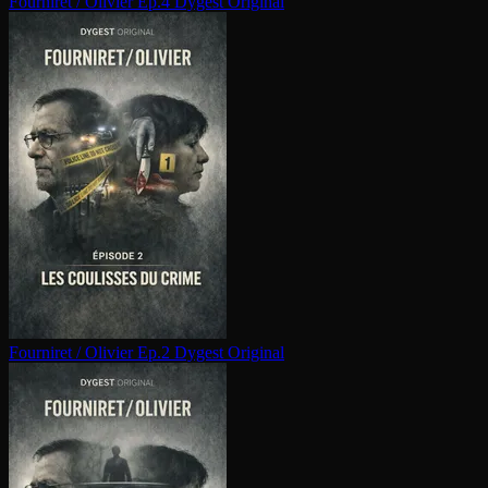
Fourniret / Olivier Ep.4
Dygest Original
Fourniret / Olivier Ep.2
Dygest Original