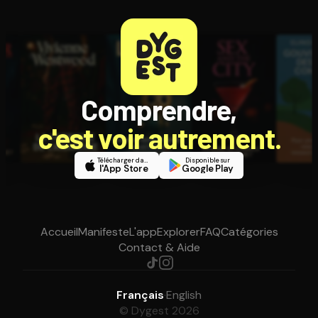
Comprendre,
c'est voir autrement.
Télécharger dans
Disponible sur
l'App Store
Google Play
Accueil
Manifeste
L'app
Explorer
FAQ
Catégories
Contact & Aide
Français
·
English
© Dygest 2026