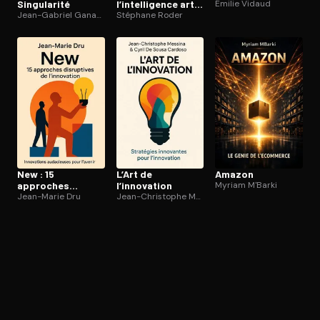
Singularité
l’in­tel­li­gence ar­ti­
Émilie Vidaud
Jean-Gabriel Ganascia
fi­cielle dans
Stéphane Roder
l’entreprise
New : 15
L’Art de
Amazon
approches
l’innovation
Myriam M'Barki
disruptives de
Jean-Marie Dru
Jean-Christophe Messina
l’innovation