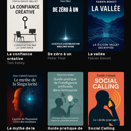
Ouvre l'app Appareil photo, pointe sur le code. C'est gratuit à l
La confiance
De zéro à un
La vallée
créative
Peter Thiel
Fabien Benoit
Tom Kelley
Le mythe de la
Guide pratique de
Social Calling