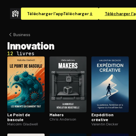
Télécharger l'app
Télécharger
Télécharger l'
Business
Innovation
12
livres
Le Point de
Makers
Expédition
bascule
Chris Anderson
créative
Malcolm Gladwell
Valentin Decker