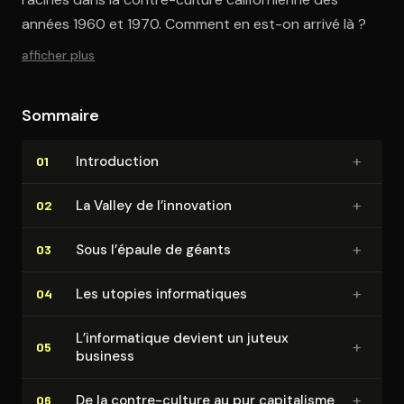
années 1960 et 1970. Comment en est-on arrivé là ?
afficher plus
Sommaire
+
In­tro­duc­tion
01
+
La Valley de l’innovation
02
+
Sous l’épaule de géants
03
+
Les utopies in­for­ma­tiques
04
L’in­for­ma­tique devient un juteux
+
05
business
+
De la contre-culture au pur capitalisme
06