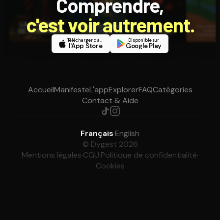
Comprendre,
c'est voir autrement.
Télécharger dans
Disponible sur
l'App Store
Google Play
Accueil
Manifeste
L'app
Explorer
FAQ
Catégories
Contact & Aide
Français
·
English
© Dygest 2026
Mentions légales
·
CGU
·
Politique de confidentialité
·
Cookies