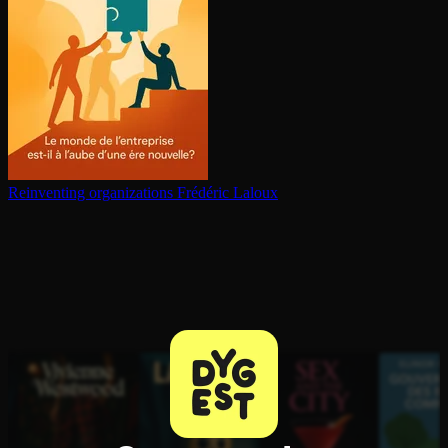
Reinventing or­ga­ni­za­tions
Frédéric Laloux