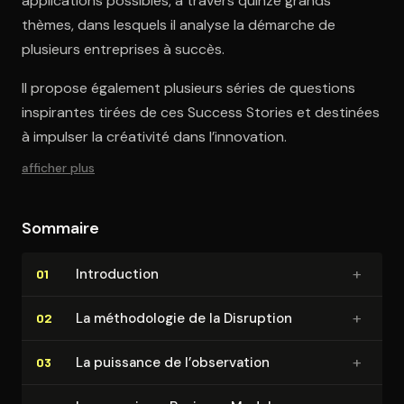
applications possibles, à travers quinze grands
thèmes, dans lesquels il analyse la démarche de
plusieurs entreprises à succès.
Il propose également plusieurs séries de questions
inspirantes tirées de ces Success Stories et destinées
à impulser la créativité dans l’innovation.
afficher plus
Sommaire
+
In­tro­duc­tion
01
+
La mé­tho­do­lo­gie de la Disruption
02
+
La puissance de l’observation
03