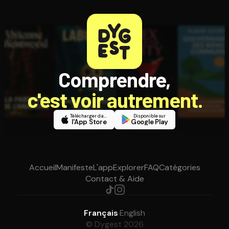
Comprendre,
c'est voir autrement.
Télécharger dans
Disponible sur
l'App Store
Google Play
Accueil
Manifeste
L'app
Explorer
FAQ
Catégories
Contact & Aide
Français
·
English
© Dygest 2026