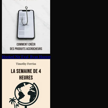
Hooked
Nir Eyal, Ryan Hoover