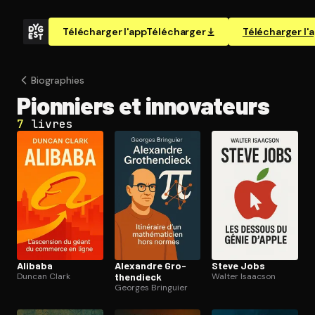
Télécharger l'app
Télécharger
Télécharger l'
Biographies
Pionniers et innovateurs
7
livres
Alibaba
Alexandre Gro­
Steve Jobs
Duncan Clark
then­dieck
Walter Isaacson
Georges Bringuier