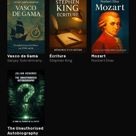
Ouvre l'app Appareil photo, pointe sur le code. C'est gratuit à l
Vasco de Gama
Écriture
Mozart
Sanjay Subrahmanyam
Stephen King
Norbert Elias
The Unau­tho­ri­sed
Au­to­bio­gra­phy