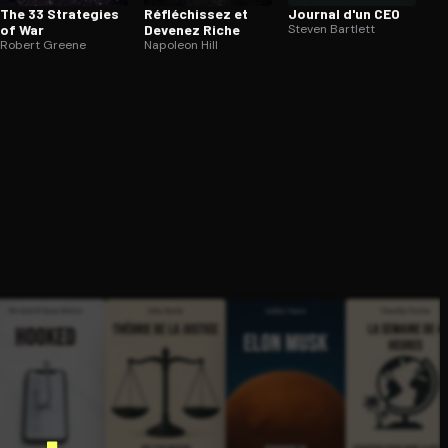
The 33 Strategies
Ré­flé­chis­sez et
Journal d'un CEO
of War
Devenez Riche
Steven Bartlett
Robert Greene
Napoleon Hill