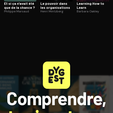
Et si ça n'avait été
Le pouvoir dans
Learning How to
que de la chance ?
les or­ga­ni­sa­tions
Learn
Philippe Marsaud
Henri Mintzberg
Barbara Oakley
Comprendre,