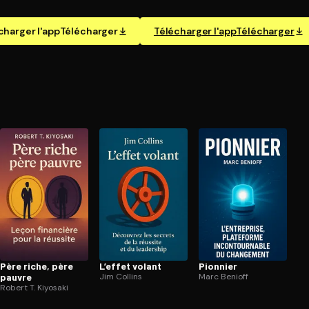
charger l'app
Télécharger
Télécharger l'app
Télécharger
Père riche, père
L’effet volant
Pionnier
pauvre
Jim Collins
Marc Benioff
Robert T. Kiyosaki