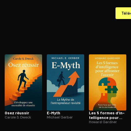
Télé
Osez réussir
E-Myth
Les 5 formes d’in­
Carole S. Dweck
Michael Gerber
tel­li­gence pour
affronter l’avenir
Howard Gardner