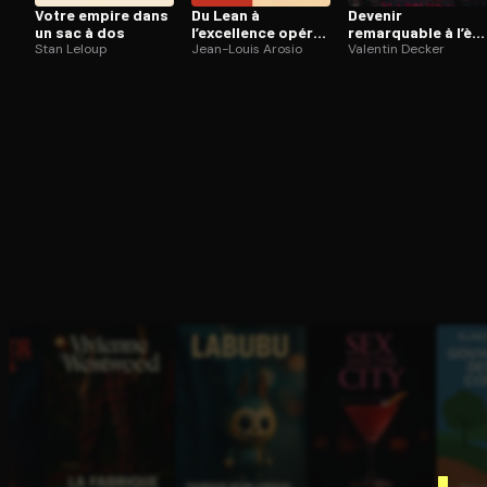
Votre empire dans
Du Lean à
Devenir
un sac à dos
l’excellence opé­ra­
remarquable à l’ère
Stan Leloup
tion­nelle
Jean-Louis Arosio
du numérique
Valentin Decker