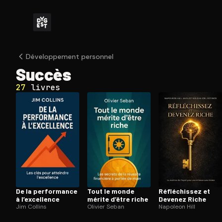
Dé­ve­lop­pe­ment personnel
Succès
27
livres
De la performance
Tout le monde
Ré­flé­chis­sez et
à l’excellence
mérite d’être riche
Devenez Riche
Jim Collins
Olivier Seban
Napoleon Hill