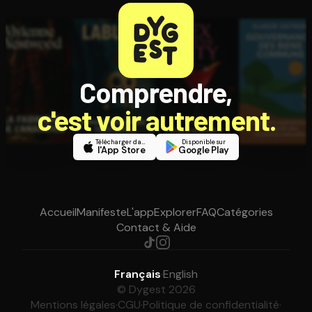
Comprendre,
c'est voir autrement.
Télécharger dans
Disponible sur
l'App Store
Google Play
Accueil
Manifeste
L'app
Explorer
FAQ
Catégories
Contact & Aide
Français
·
English
© Dygest 2026
Mentions légales
·
CGU
·
Politique de confidentialité
·