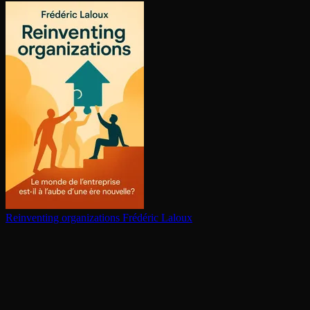
Reinventing or­ga­ni­za­tions
Frédéric Laloux