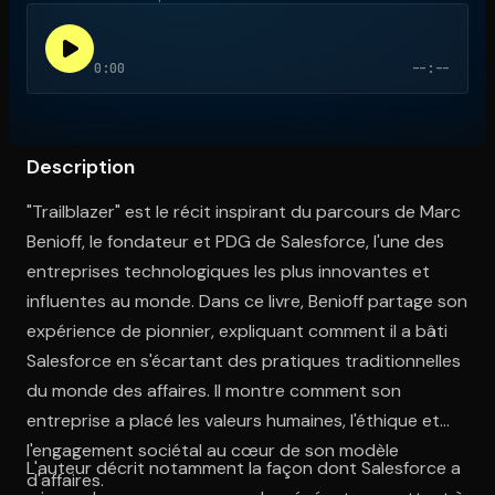
0:00
--:--
Ouvre l'app Appareil photo, pointe sur le code. C'est gratuit à l
Description
"Trailblazer" est le récit inspirant du parcours de Marc
Benioff, le fondateur et PDG de Salesforce, l'une des
entreprises technologiques les plus innovantes et
influentes au monde. Dans ce livre, Benioff partage son
expérience de pionnier, expliquant comment il a bâti
Salesforce en s'écartant des pratiques traditionnelles
du monde des affaires. Il montre comment son
entreprise a placé les valeurs humaines, l'éthique et
l'engagement sociétal au cœur de son modèle
L'auteur décrit notamment la façon dont Salesforce a
d'affaires.