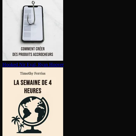
Hooked
Nir Eyal, Ryan Hoover