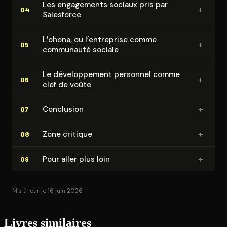
Les engagements sociaux pris par
+
04
Salesforce
L’ohona, ou l’entreprise comme
+
05
communauté sociale
Le dé­ve­lop­pe­ment personnel comme
+
06
clef de voûte
+
Conclusion
07
+
Zone critique
08
+
Pour aller plus loin
09
Mis à jour le 16 juin 2026
Livres similaires