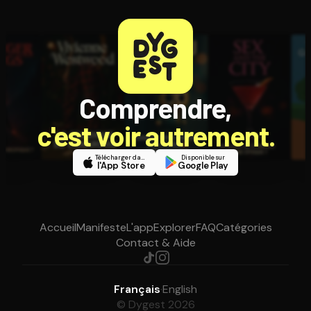
Comprendre,
c'est voir autrement.
Télécharger dans
Disponible sur
l'App Store
Google Play
Accueil
Manifeste
L'app
Explorer
FAQ
Catégories
Contact & Aide
Français
·
English
© Dygest 2026