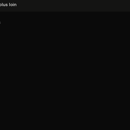
plus loin
6