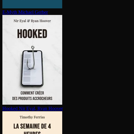
E-Myth
Michael Gerber
Hooked
Nir Eyal, Ryan Hoover