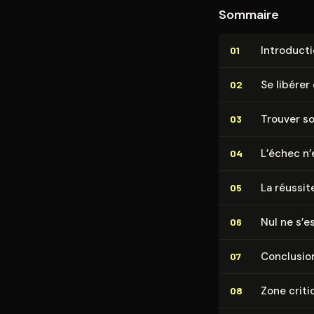
Sommaire
In­tro­duc­t
01
Se libére
02
Trouver s
03
L’échec n’
04
La réussite
05
Nul ne s’es
06
Conclusio
07
Zone criti
08