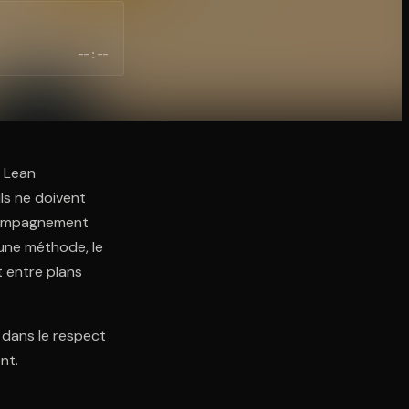
--:--
e Lean
ls ne doivent
ccompagnement
une méthode, le
t entre plans
 dans le respect
nt.