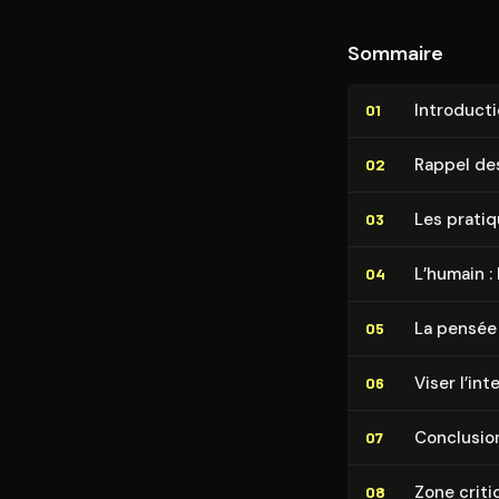
Sommaire
In­tro­duc­t
01
Rappel des
02
Les prati
03
L’humain :
04
La pensée 
05
Viser l’in­t
06
Conclusio
07
Zone criti
08