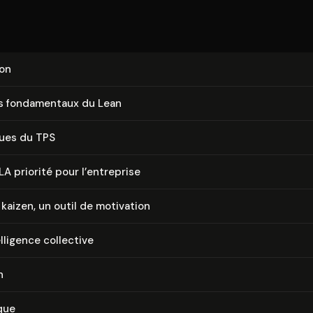
ion
 fon­da­men­taux du Lean
ques du TPS
 LA priorité pour l’entreprise
kaizen, un outil de motivation
el­li­gence collective
n
que