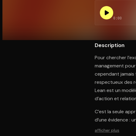
0:00
Ouvre l'app Appareil photo, pointe sur le code. C'est g
Description
Pour chercher l’ex
management pour so
cependant jamais 
respectueux des r
Lean est un modèle
d’action et relati
C’est la seule app
d’une évidence : un
afficher plus