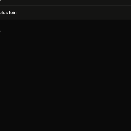
plus loin
6