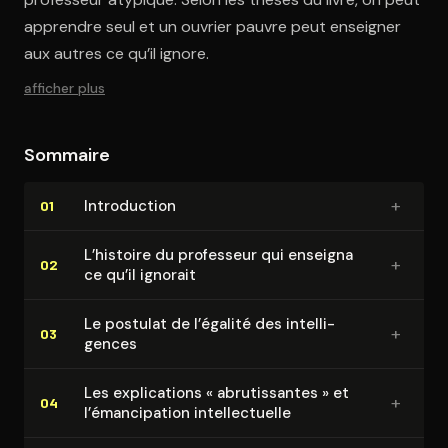
apprendre seul et un ouvrier pauvre peut enseigner
aux autres ce qu’il ignore.
afficher plus
Sommaire
+
In­tro­duc­tion
01
L’histoire du professeur qui enseigna
+
02
ce qu’il ignorait
Le postulat de l’égalité des in­tel­li­
+
03
gences
Les ex­pli­ca­tions « abru­tis­santes » et
+
04
l’éman­ci­pa­tion in­tel­lec­tuelle