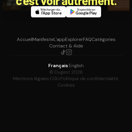
c'est voir autrement.
Télécharger dans
Disponible sur
l'App Store
Google Play
Accueil
Manifeste
L'app
Explorer
FAQ
Catégories
Contact & Aide
Français
·
English
© Dygest 2026
Mentions légales
·
CGU
·
Politique de confidentialité
·
Cookies