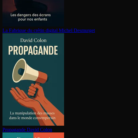
La Fabrique du crétin digital
Michel Desmurget
Propagande
David Colon