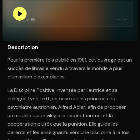
0:00
--:--
Ouvre l'app Appareil photo, pointe sur le code. C'est gratuit à l
Description
Pour la première fois publié en 1981, cet ouvrage est un
succès de librairie vendu à travers le monde à plus
d’un million d’exemplaires.
La Discipline Positive, inventée par l'autrice et sa
collègue Lynn Lott, se base sur les principes du
psychiatre autrichien, Alfred Adler, afin de proposer
un modèle qui privilégie le respect mutuel et la
coopération plutôt que la punition. Elle guide les
parents et les enseignants vers une discipline à la fois