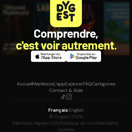
Comprendre,
c'est voir autrement.
Télécharger dans
Disponible sur
l'App Store
Google Play
Accueil
Manifeste
L'app
Explorer
FAQ
Catégories
Contact & Aide
Français
·
English
© Dygest 2026
Mentions légales
·
CGU
·
Politique de confidentialité
·
Cookies