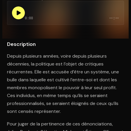
0:00
--:--
Ouvre l'app Appareil photo, pointe sur le code. C'est gratuit à l
Description
Depuis plusieurs années, voire depuis plusieurs
décennies, la politique est l’objet de critiques
récurrentes. Elle est accusée d’être un système, une
bulle dans laquelle est cultivé l’entre-soi et dont les
membres monopolisent le pouvoir à leur seul profit.
Ces individus, en même temps qu’ils se seraient
professionnalisés, se seraient éloignés de ceux qu’ils
sont censés représenter.
Pour juger de la pertinence de ces dénonciations,