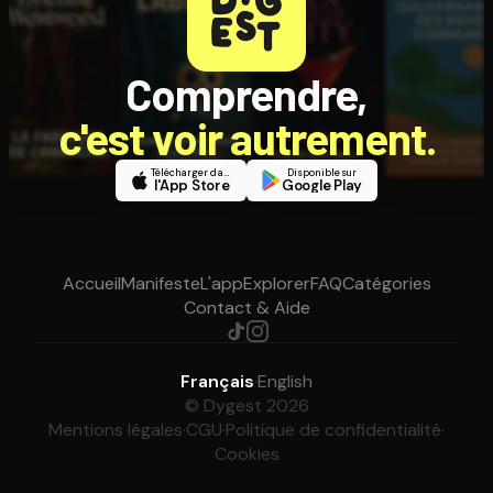
Comprendre,
c'est voir autrement.
Télécharger dans
Disponible sur
l'App Store
Google Play
Accueil
Manifeste
L'app
Explorer
FAQ
Catégories
Contact & Aide
Français
·
English
© Dygest 2026
Mentions légales
·
CGU
·
Politique de confidentialité
·
Cookies