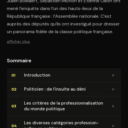
Julien Boelaert, Sébastien Michon et Étienne Ollion ont
mené l’enquête dans l’un des hauts-lieux de la
République française : l’Assemblée nationale. C’est
auprès des députés qu’ils ont investigué pour dresser
un panorama fidèle de la classe politique française.
afficher plus
Sommaire
+
In­tro­duc­tion
01
+
Politicien : de l’insulte au déni
02
Les critères de la pro­fes­sion­na­li­sa­tion
+
03
du monde politique
Les diverses catégories pro­fes­sion­
+
04