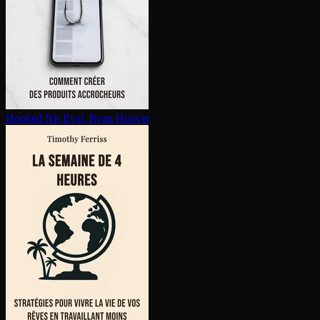
Hooked
Nir Eyal, Ryan Hoover