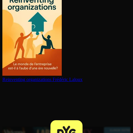
Reinventing or­ga­ni­za­tions
Frédéric Laloux