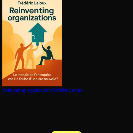
Reinventing or­ga­ni­za­tions
Frédéric Laloux