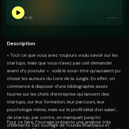
0:00
--:--
Ouvre l'app Appareil photo, pointe sur le code. C'est gratuit à l
Description
« Tout ce que vous avez toujours voulu savoir sur les
startups, mais que vous n’avez pas osé demander
avant d’y postuler » : voilà le sous-titre qu’auraient pu
choisir les auteurs du Livre de la Jungle. En effet, on
commence à disposer d’une bibliographie assez
fournie sur les chefs d’entreprise qui lancent des
startups, sur leur formation, leur parcours, leur
psychologie même, mais sur le profil idéal d’un salarié
de startup, par contre, on manquait jusqu’ici
Pour ce faire, l’ouvrage présente une analyse très
d’éléments. Cet ouvrage de Younès Rharbaoui et