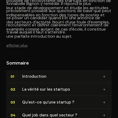
poussée de l’écosystème des startups en fonction de
Annabelle Bignon y remédie. Il répond le plus
leur stade de développement et étudie les aptitudes
précisément possible aux questions de base que peut
indispensables en fonction des types de postes et
se poser un candidat quand il lit une annonce de
des secteurs d’activité. Nourri d’une foule d’exemples,
recrutement et définit clairement l’environnement de
examinés comme autant de cas d’école, il constitue
travail auquel il faut s’attendre.
une parfaite introduction au sujet.
afficher plus
Sommaire
+
In­tro­duc­tion
01
+
La vérité sur les startups
02
+
Qu’est-ce qu’une startup ?
03
+
Quel job dans quel secteur ?
04