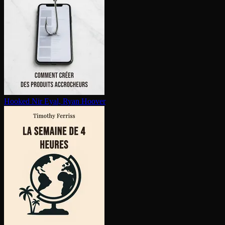
Hooked
Nir Eyal, Ryan Hoover