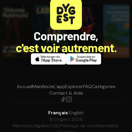
Comprendre,
c'est voir autrement.
Télécharger dans
Disponible sur
l'App Store
Google Play
Accueil
Manifeste
L'app
Explorer
FAQ
Catégories
Contact & Aide
Français
·
English
© Dygest 2026
Mentions légales
·
CGU
·
Politique de confidentialité
·