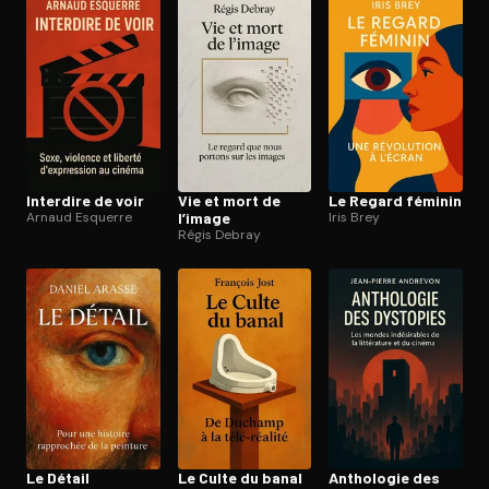
Ouvre l'app Appareil photo, pointe sur le code. C'est gratuit à l
Interdire de voir
Vie et mort de
Le Regard féminin
Arnaud Esquerre
l’image
Iris Brey
Régis Debray
Le Détail
Le Culte du banal
Anthologie des