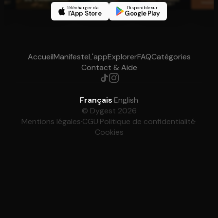
Télécharger dans
Disponible sur
l'App Store
Google Play
Accueil
Manifeste
L'app
Explorer
FAQ
Catégories
Contact & Aide
Français
·
English
© Dygest 2026
Mentions légales
·
CGU
·
Politique de confidentialité
·
Cookies