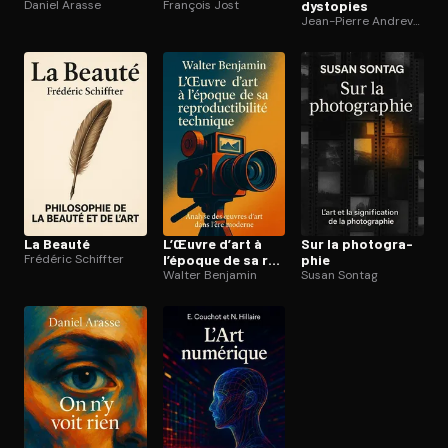
Daniel Arasse
François Jost
dystopies
Jean-Pierre Andrevon
La Beauté
L’Œuvre d’art à
Sur la pho­to­gra­
Frédéric Schiffter
l’époque de sa re­
phie
pro­duc­ti­bi­li­té
Walter Benjamin
Susan Sontag
technique