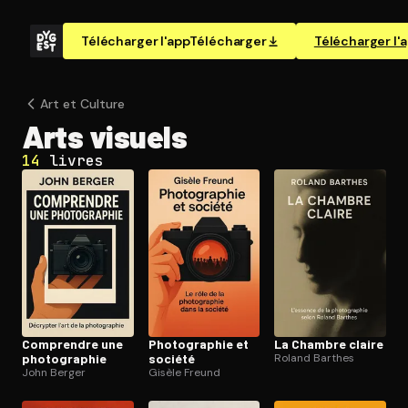
Télécharger l'app
Télécharger
Télécharger l'
Art et Culture
Arts visuels
14
livres
Comprendre une
Pho­to­gra­phie et
La Chambre claire
pho­to­gra­phie
société
Roland Barthes
John Berger
Gisèle Freund