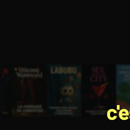
Ouvre l'app Appareil photo, pointe sur le code. C'est g
c'