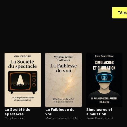
Télé
La Société du
La Faiblesse du
Simulacres et
spectacle
vrai
simulation
Guy Debord
Myriam Revault d’Allonnes
Jean Baudrillard