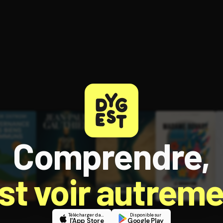
ratuit à l'essai.
Comprendre,
est voir autreme
Télécharger dans
Disponible sur
l'App Store
Google Play