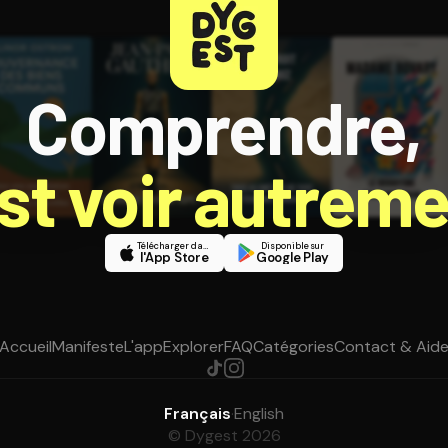
Comprendre,
est voir autreme
Télécharger dans
Disponible sur
l'App Store
Google Play
Accueil
Manifeste
L'app
Explorer
FAQ
Catégories
Contact & Aid
Français
·
English
© Dygest 2026