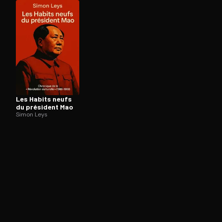
Ouvre l'app Appareil photo, pointe sur le code. C'est g
Les Habits neufs
du président Mao
Simon Leys