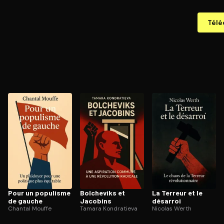
Télé
Pour un populisme
Bolcheviks et
La Terreur et le
de gauche
Jacobins
désarroi
Chantal Mouffe
Tamara Kondratieva
Nicolas Werth