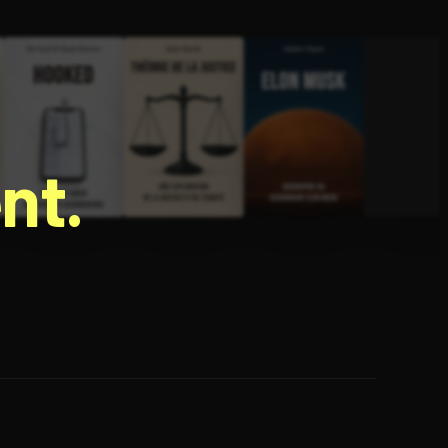
nt.
e