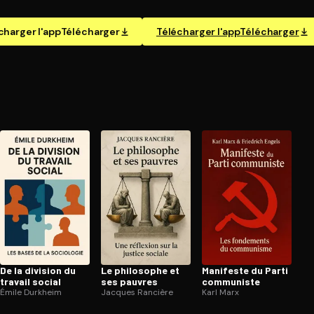
charger l'app
Télécharger
Télécharger l'app
Télécharger
De la division du
Le philosophe et
Manifeste du Parti
travail social
ses pauvres
communiste
Émile Durkheim
Jacques Rancière
Karl Marx