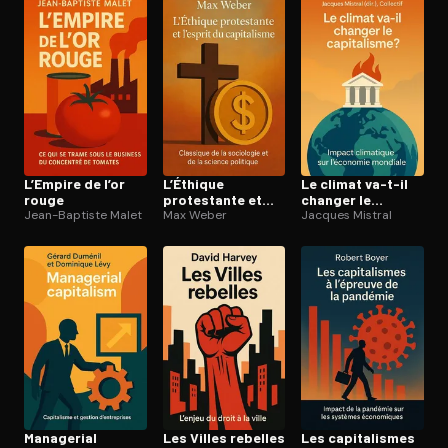
Ouvre l'app Appareil photo, pointe sur le code. C'est gratuit à l
L’Empire de l’or
L’Éthique
Le climat va-t-il
rouge
protestante et
changer le
Jean-Baptiste Malet
l’esprit du
Max Weber
capitalisme ?
Jacques Mistral
capitalisme
Managerial
Les Villes rebelles
Les ca­pi­ta­lismes