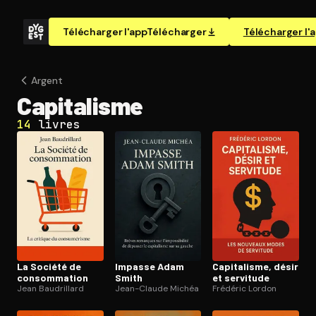
Télécharger l'app
Télécharger
Télécharger l'
Argent
Capitalisme
14
livres
La Société de
Impasse Adam
Capitalisme, désir
consom­ma­tion
Smith
et servitude
Jean Baudrillard
Jean-Claude Michéa
Frédéric Lordon