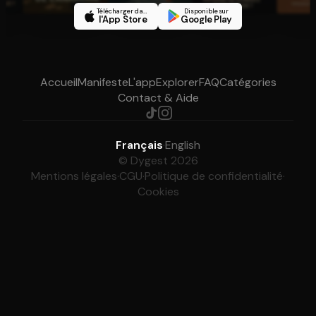
Télécharger dans
Disponible sur
l'App Store
Google Play
Accueil
Manifeste
L'app
Explorer
FAQ
Catégories
Contact & Aide
Français
·
English
© Dygest 2026
Mentions légales
·
CGU
·
Politique de confidentialité
·
Cookies