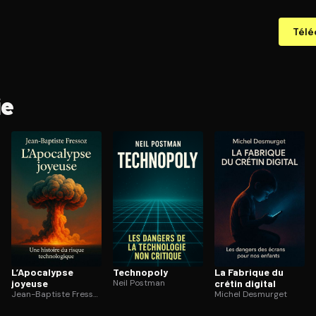
Télé
ie
L’Apocalypse
Technopoly
La Fabrique du
joyeuse
Neil Postman
crétin digital
Jean-Baptiste Fressoz
Michel Desmurget