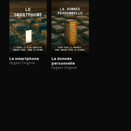
Ouvre l'app Appareil photo, pointe sur le code. C'est g
Le smartphone
La donnée
Dygest Original
personnelle
Dygest Original