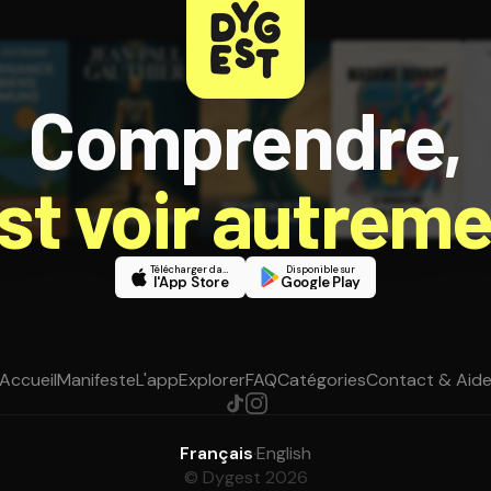
Comprendre,
est voir autreme
Télécharger dans
Disponible sur
l'App Store
Google Play
Accueil
Manifeste
L'app
Explorer
FAQ
Catégories
Contact & Aid
Français
·
English
© Dygest 2026