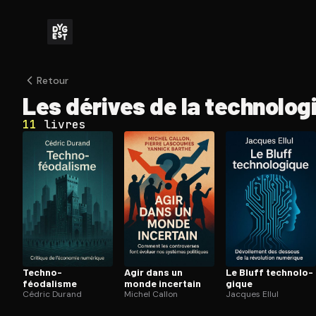
Retour
Les dérives de la technolog
11
livres
Techno-
Agir dans un
Le Bluff tech­no­lo­
féodalisme
monde incertain
gique
Cédric Durand
Michel Callon
Jacques Ellul