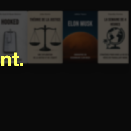
nt.
e