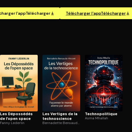
charger l'app
Télécharger
Télécharger l'app
Télécharger
Les Dépossédés
Les Vertiges de la
Tech­no­po­li­tique
de l’open space
tech­nos­cience
Asma Mhallah
Fanny Lederlin
Bernadette Bensaude-Vincent