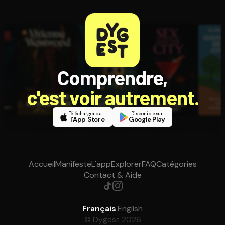
Comprendre,
c'est voir autrement.
Télécharger dans
Disponible sur
l'App Store
Google Play
Accueil
Manifeste
L'app
Explorer
FAQ
Catégories
Contact & Aide
Français
·
English
© Dygest 2026