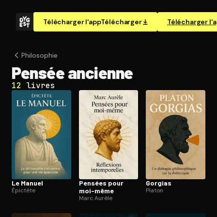
Télécharger l'app
Télécharger
Télécharger l'
Philosophie
Pensée ancienne
12
livres
Le Manuel
Pensées pour
Gorgias
Épictète
moi-même
Platon
Marc Aurèle