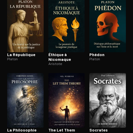
Ouvre l'app Appareil photo, pointe sur le code. C'est gratuit à l
La République
Éthique à
Phédon
Platon
Nicomaque
Platon
Aristote
La Philosophie
The Let Them
Socrates