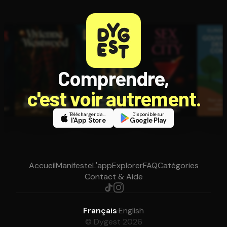
Comprendre,
c'est voir autrement.
Télécharger dans
Disponible sur
l'App Store
Google Play
Accueil
Manifeste
L'app
Explorer
FAQ
Catégories
Contact & Aide
Français
·
English
© Dygest 2026