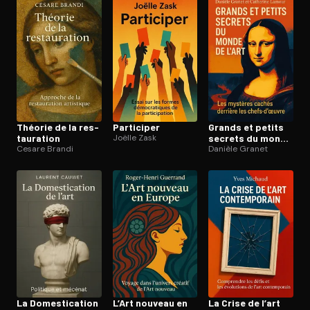
Ouvre l'app Appareil photo, pointe sur le code. C'est gratuit à l
Théorie de la res­
Participer
Grands et petits
tau­ra­tion
Joëlle Zask
secrets du monde
Cesare Brandi
de l’art
Danièle Granet
La Do­mes­ti­ca­tion
L’Art nouveau en
La Crise de l’art