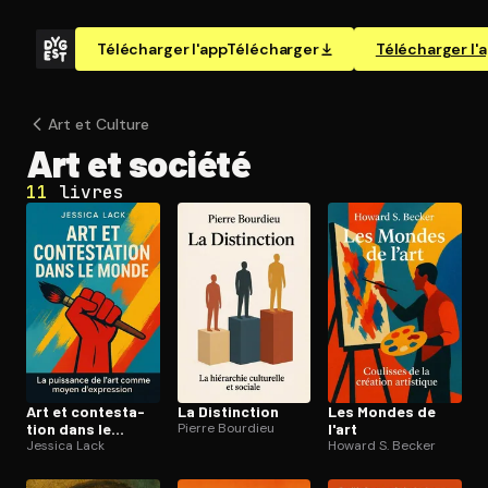
Télécharger l'app
Télécharger
Télécharger l'
Art et Culture
Art et société
11
livres
Art et contes­ta­
La Distinction
Les Mondes de
tion dans le
Pierre Bourdieu
l'art
monde
Jessica Lack
Howard S. Becker