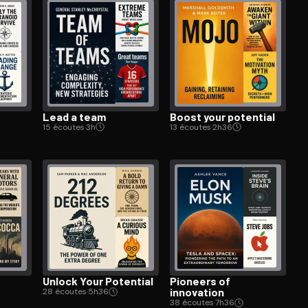
Lead a team
Boost your potential
15 écoutes
·
3h
13 écoutes
·
2h36
Unlock Your Potential
Pioneers of
innovation
28 écoutes
·
5h36
38 écoutes
·
7h36