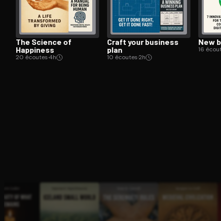
The Science of
Craft your business
New b
Happiness
plan
16 écou
20 écoutes
·
4h
10 écoutes
·
2h