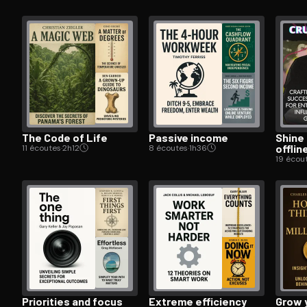
The Code of Life
Passive income
Shine 
offlin
11 écoutes
·
2h12
8 écoutes
·
1h36
19 écou
Priorities and focus
Extreme efficiency
Grow 