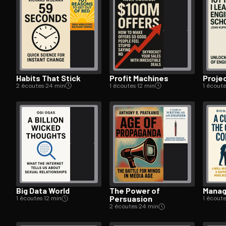
Open the Camera app and point it at the code. Fr
Habits That Stick
Profit Machines
Proje
2 écoutes
·
24 min
1 écoutes
·
12 min
1 écout
Big Data World
The Power of
Manag
Persuasion
1 écoutes
·
12 min
1 écout
2 écoutes
·
24 min