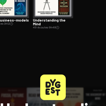
usiness-models
Un­der­stand­ing the
Mind
tes
·
3h12
49 écoutes
·
9h48