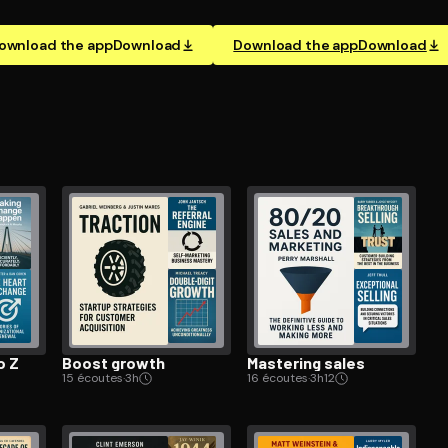
ownload the app
Download
Download the app
Download
o Z
Boost growth
Mastering sales
15 écoutes
·
3h
16 écoutes
·
3h12