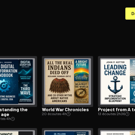
D
­stand­ing the
World War Chronicles
Project from A t
l age
20 écoutes
·
4h
13 écoutes
·
2h36
tes
·
4h