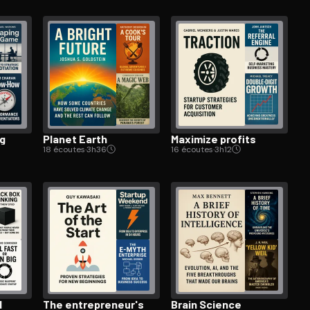
ng
Planet Earth
Maximize profits
18 écoutes
·
3h36
16 écoutes
·
3h12
d
The en­tre­pre­neur's
Brain Science