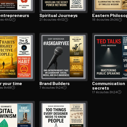
n­tre­pre­neurs
Spiritual Journeys
Eastern Philoso
tes
·
4h12
21 écoutes
·
4h12
18 écoutes
·
3h36
r your time
Brand Builders
Com­mu­ni­ca­tion
secrets
es
·
1h48
7 écoutes
·
1h24
17 écoutes
·
3h24