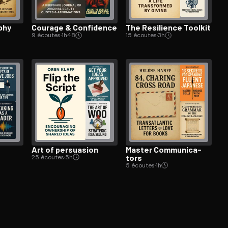
phy
Courage & Confidence
The Resilience Toolkit
9 écoutes
·
1h48
15 écoutes
·
3h
Art of persuasion
Master Com­mu­ni­ca­
tors
25 écoutes
·
5h
5 écoutes
·
1h