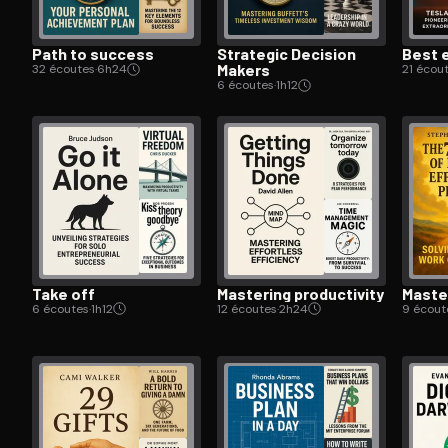
Path to success
Strategic Decision
Best e
Makers
32 écoutes
·
6h24
21 écou
6 écoutes
·
1h12
Take off
Mastering pro­duc­tiv­i­ty
Maste
6 écoutes
·
1h12
12 écoutes
·
2h24
9 écout