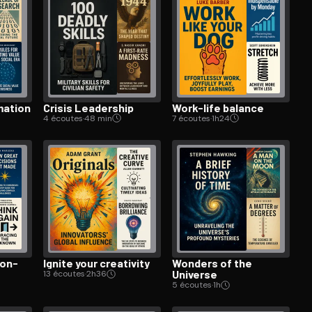
ma­tion
Crisis Leadership
Work-life balance
4 écoutes
·
48 min
7 écoutes
·
1h24
ion-
Ignite your creativity
Wonders of the
Universe
13 écoutes
·
2h36
5 écoutes
·
1h