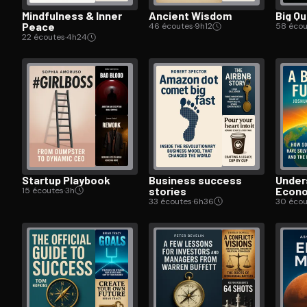
Mindfulness & Inner
Ancient Wisdom
Big Q
Peace
46 écoutes
·
9h12
58 écou
22 écoutes
·
4h24
Startup Playbook
Business success
Un­der
stories
Econ
15 écoutes
·
3h
33 écoutes
·
6h36
30 écou