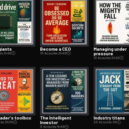
giants
Become a CEO
Managing under
pressure
es
·
1h48
19 écoutes
·
3h48
13 écoutes
·
2h36
eader's toolbox
The Intelligent
Industry titans
Investor
tes
·
3h36
25 écoutes
·
5h
9 écoutes
·
1h48