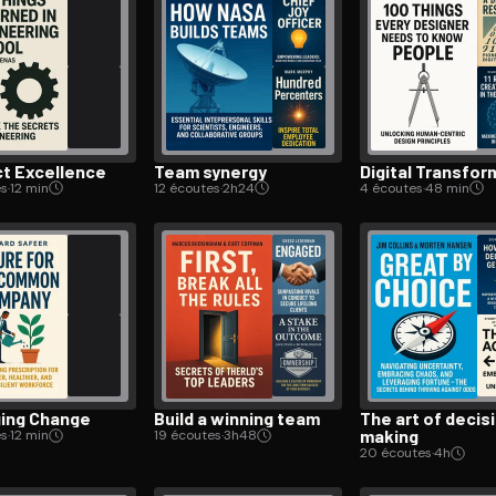
ee to try.
ct Excellence
Team synergy
Digital Trans­for­
es
·
12 min
12 écoutes
·
2h24
4 écoutes
·
48 min
ing Change
Build a winning team
The art of decis
making
es
·
12 min
19 écoutes
·
3h48
20 écoutes
·
4h