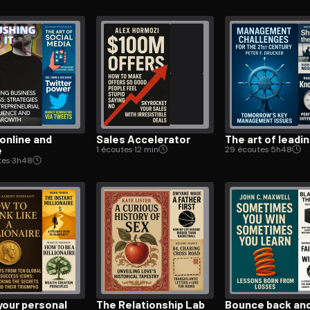
online and
Sales Accelerator
The art of leadi
e
1 écoutes
·
12 min
29 écoutes
·
5h48
tes
·
3h48
your personal
The Re­la­tion­ship Lab
Bounce back an