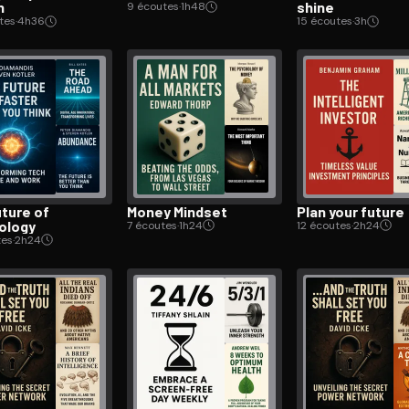
h
shine
9 écoutes
·
1h48
tes
·
4h36
15 écoutes
·
3h
uture of
Money Mindset
Plan your future
ology
7 écoutes
·
1h24
12 écoutes
·
2h24
tes
·
2h24