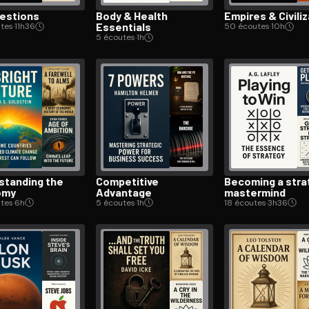
uestions
Body & Health
Empires & Civ­i­li
Essentials
tes
·
11h36
50 écoutes
·
10h
5 écoutes
·
1h
­stand­ing the
Competitive
Becoming a stra
omy
Advantage
mastermind
tes
·
6h
5 écoutes
·
1h
18 écoutes
·
3h36