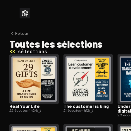
Retour
Toutes les sélections
88
sélections
Heal Your Life
The customer is king
Un­der
digita
22 écoutes
·
4h24
21 écoutes
·
4h12
20 écou