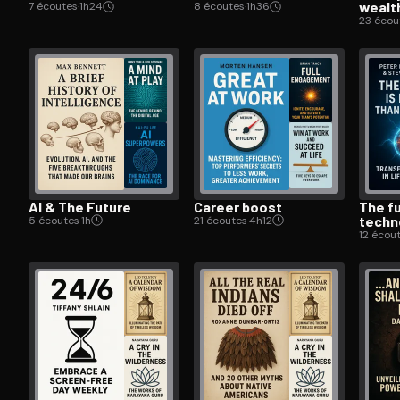
wealt
7 écoutes
·
1h24
8 écoutes
·
1h36
23 écou
AI & The Future
Career boost
The f
techn
5 écoutes
·
1h
21 écoutes
·
4h12
12 écou