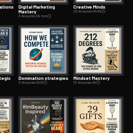
za­tions
Digital Marketing
Creative Minds
Mastery
23 écoutes
·
4h36
3 écoutes
·
36 min
tegic
Domination strategies
Mindset Mastery
11 écoutes
·
2h12
15 écoutes
·
3h