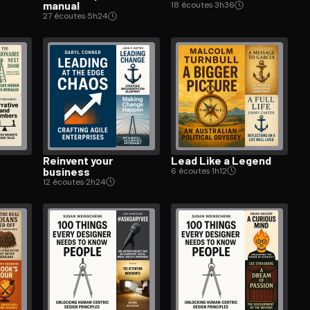
manual
18 écoutes
·
3h36
27 écoutes
·
5h24
Reinvent your
Lead Like a Legend
business
6 écoutes
·
1h12
12 écoutes
·
2h24