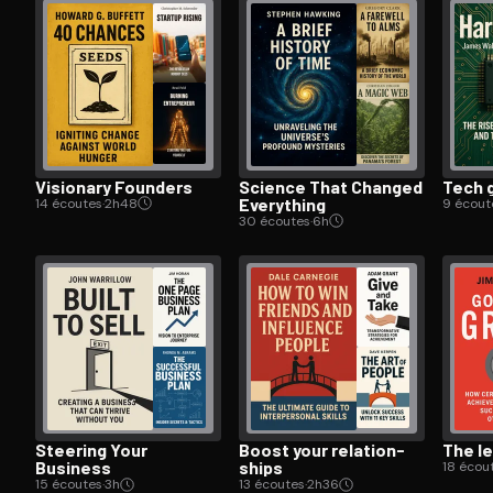
Visionary Founders
Science That Changed
Tech 
Everything
14 écoutes
·
2h48
9 écout
30 écoutes
·
6h
Steering Your
Boost your re­la­tion­
The l
Business
ships
18 écou
15 écoutes
·
3h
13 écoutes
·
2h36