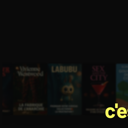
Ouvre l'app Appareil photo, pointe sur le code. C'est g
c'