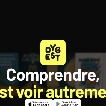
ratuit à l'essai.
Comprendre,
est voir autreme
Télécharger dans
Disponible sur
l'App Store
Google Play