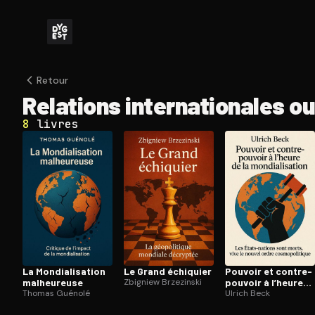
Retour
Relations in­ter­na­tio­nales ou
8
livres
La Mon­dia­li­sa­tion
Le Grand échiquier
Pouvoir et contre-
malheureuse
Zbigniew Brzezinski
pouvoir à l’heure
Thomas Guénolé
de la mon­dia­li­sa­
Ulrich Beck
tion