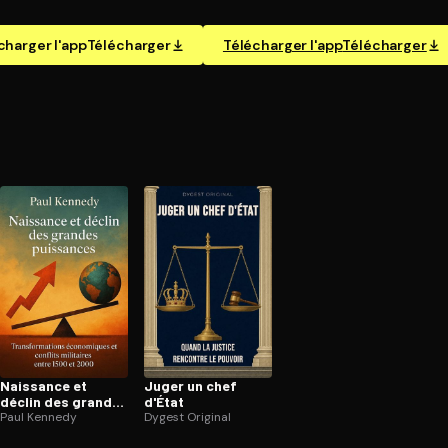
charger l'app
Télécharger
Télécharger l'app
Télécharger
Naissance et
Juger un chef
déclin des grandes
d'État
puissances
Paul Kennedy
Dygest Original