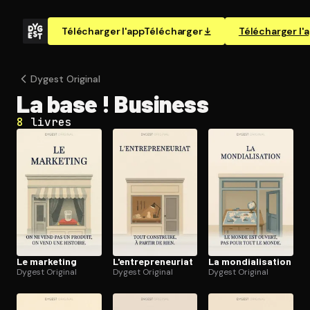
Télécharger l'app
Télécharger
Télécharger l'
Dygest Original
La base ! Business
8
livres
Le marketing
L'en­tre­pre­neu­riat
La mon­dia­li­sa­tion
Dygest Original
Dygest Original
Dygest Original